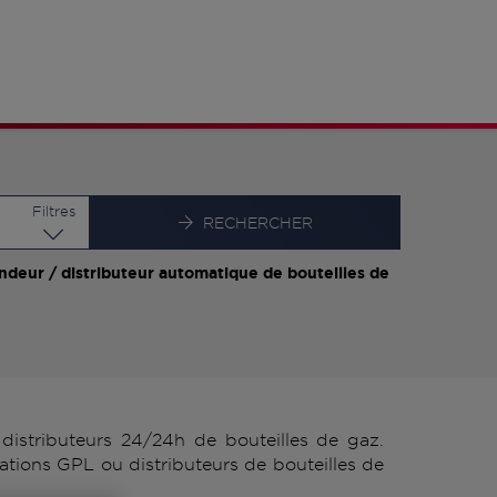
Latitude
Longitude
Filtres
RECHERCHER
ndeur / distributeur automatique de bouteilles de
istributeurs 24/24h de bouteilles de gaz.
ations GPL ou distributeurs de bouteilles de