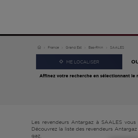
France
Grand Est
Bas-Rhin
SAALES
O
ME LOCALISER
Affinez votre recherche en sélectionnant le 
Les revendeurs Antargaz à SAALES vous pr
Découvrez la liste des revendeurs Antargaz 
gaz.