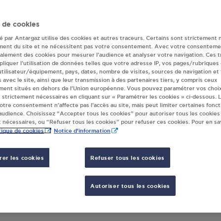
deur(s) Antargaz 
 de cookies
té par Antargaz utilise des cookies et autres traceurs. Certains sont strictement 
ment du site et ne nécessitent pas votre consentement. Avec votre consenteme
galement des cookies pour mesurer l’audience et analyser votre navigation. Ces 
FFLERD SNC SAALES
liquer l’utilisation de données telles que votre adresse IP, vos pages/rubriques
CIMARKET
 utilisateur/équipement, pays, dates, nombre de visites, sources de navigation et
s avec le site, ainsi que leur transmission à des partenaires tiers, y compris ceux
GRAND RUE
ment situés en dehors de l’Union européenne. Vous pouvez paramétrer vos choix
20
SAALES
 strictement nécessaires en cliquant sur « Paramétrer les cookies » ci-dessous. L
votre consentement n’affecte pas l’accès au site, mais peut limiter certaines fonct
udience. Choisissez “Accepter tous les cookies” pour autoriser tous les cookies
S'Y RENDRE
 nécessaires, ou “Refuser tous les cookies” pour refuser ces cookies. Pour en sav
tique de cookies
Notice d'information
er les cookies
Refuser tous les cookies
Autoriser tous les cookies