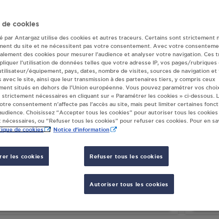
eur(s) Antargaz à
 de cookies
té par Antargaz utilise des cookies et autres traceurs. Certains sont strictement 
ment du site et ne nécessitent pas votre consentement. Avec votre consenteme
galement des cookies pour mesurer l’audience et analyser votre navigation. Ces 
TION GPL CARBURANT CARREFOUR
MATC
liquer l’utilisation de données telles que votre adresse IP, vos pages/rubriques
UENAU - CARFUEL HAGUENAU
2, PL
 utilisateur/équipement, pays, dates, nombre de visites, sources de navigation et
TE DU RHIN
s avec le site, ainsi que leur transmission à des partenaires tiers, y compris ceux
.
ment situés en dehors de l’Union européenne. Vous pouvez paramétrer vos choix
00
HAGUENAU
6750
 strictement nécessaires en cliquant sur « Paramétrer les cookies » ci-dessous. L
votre consentement n’affecte pas l’accès au site, mais peut limiter certaines fonct
udience. Choisissez “Accepter tous les cookies” pour autoriser tous les cookies
S'Y RENDRE
 nécessaires, ou “Refuser tous les cookies” pour refuser ces cookies. Pour en sav
tique de cookies
Notice d'information
TION SERVICE HELMCHEN HAGUENAU
RELA
er les cookies
Refuser tous les cookies
OUTE DE BITCHE
22 RO
00
HAGUENAU
6750
Autoriser tous les cookies
S'Y RENDRE