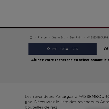
France
Grand Est
Bas-Rhin
WISSEMBOURG
O
ME LOCALISER
Affinez votre recherche en sélectionnant le 
Les revendeurs Antargaz à WISSEMBOURG vo
gaz. Découvrez la liste des revendeurs An
bouteilles de gaz.