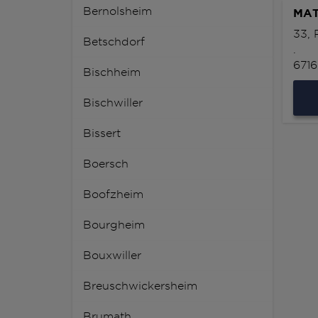
Bernolsheim
MAT
33,
Betschdorf
.
671
Bischheim
Bischwiller
Bissert
Boersch
Boofzheim
Bourgheim
Bouxwiller
Breuschwickersheim
Brumath