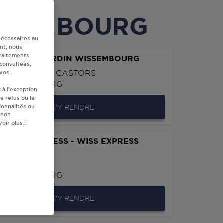
WISSEMBOURG
nécessaires au
nt, nous
traitements
 VERT LE JARDIN WISSEMBOURG
 consultées,
 DU PRE AUX CASTORS
 vos
WISSEMBOURG
 à l’exception
e refus ou le
ionnalités ou
S'Y RENDRE
 non
oir plus :
FOUR EXPRESS - WISS EXPRESS
EMBOURG
E BANNACKER
WISSEMBOURG
S'Y RENDRE