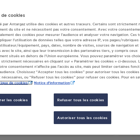
r(s) Antargaz à 
 de cookies
té par Antargaz utilise des cookies et autres traceurs. Certains sont strictement 
ment du site et ne nécessitent pas votre consentement. Avec votre consenteme
galement des cookies pour mesurer l’audience et analyser votre navigation. Ces 
CH 128 WISSEMBOURG
POINT
liquer l’utilisation de données telles que votre adresse IP, vos pages/rubriques
LLEE DES PEUPLIERS
5 RUE
 utilisateur/équipement, pays, dates, nombre de visites, sources de navigation et
s avec le site, ainsi que leur transmission à des partenaires tiers, y compris ceux
60
WISSEMBOURG
67160
ment situés en dehors de l’Union européenne. Vous pouvez paramétrer vos choix
 strictement nécessaires en cliquant sur « Paramétrer les cookies » ci-dessous. L
votre consentement n’affecte pas l’accès au site, mais peut limiter certaines fonct
S'Y RENDRE
udience. Choisissez “Accepter tous les cookies” pour autoriser tous les cookies
 nécessaires, ou “Refuser tous les cookies” pour refuser ces cookies. Pour en sav
tique de cookies
Notice d'information
HAN SUPERMARCHE 01002
CARRE
SSEMBOURG
WISS
er les cookies
Refuser tous les cookies
UE DES QUATRE VENTS
2 RU
60
WISSEMBOURG
67160
Autoriser tous les cookies
S'Y RENDRE