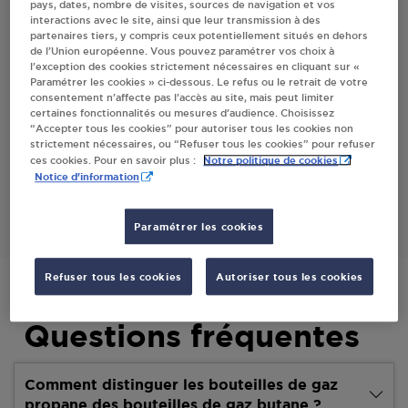
pays, dates, nombre de visites, sources de navigation et vos
interactions avec le site, ainsi que leur transmission à des
partenaires tiers, y compris ceux potentiellement situés en dehors
Villes
de l’Union européenne. Vous pouvez paramétrer vos choix à
l’exception des cookies strictement nécessaires en cliquant sur «
Paramétrer les cookies » ci-dessous. Le refus ou le retrait de votre
RELAIS TOTAL - VENDENHEIM
consentement n’affecte pas l’accès au site, mais peut limiter
certaines fonctionnalités ou mesures d’audience. Choisissez
10 BIS ROUTE DE STRASBOURG
“Accepter tous les cookies” pour autoriser tous les cookies non
67550
VENDENHEIM
strictement nécessaires, ou “Refuser tous les cookies” pour refuser
Notre politique de cookies
ces cookies. Pour en savoir plus :
Notice d'information
S'Y RENDRE
Paramétrer les cookies
Refuser tous les cookies
Autoriser tous les cookies
Questions fréquentes
Comment distinguer les bouteilles de gaz
propane des bouteilles de gaz butane ?