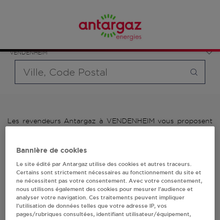
Affinez votre recherche en sélectionnant le modèle de
France
bouteille souhaité et le type de point de vente (revendeur /
Grand Est
distributeur automatique de bouteilles de gaz ou station GPL
Bas-Rhin
carburant)
VENDENHEIM
Requête
Les revendeurs Antargaz à VENDENHEIM vous proposent
plus de 700 stations-services ainsi que des distributeurs
24/24h de bouteilles de gaz. Découvrez la liste des
Bannière de cookies
revendeurs Antargaz à VENDENHEIM, l'adresse, le numéro
de téléphone de votre stations GPL ou distributeurs de
Le site édité par Antargaz utilise des cookies et autres traceurs.
bouteilles de gaz.
Certains sont strictement nécessaires au fonctionnement du site et
ne nécessitent pas votre consentement. Avec votre consentement,
nous utilisons également des cookies pour mesurer l’audience et
1 revendeur(s) Antargaz
analyser votre navigation. Ces traitements peuvent impliquer
l’utilisation de données telles que votre adresse IP, vos
à VENDENHEIM
pages/rubriques consultées, identifiant utilisateur/équipement,