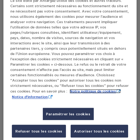
Le site édité par Antargaz utilise des cookies et autres traceurs.
MODER
Certains sont strictement nécessaires au fonctionnement du site et
ne nécessitent pas votre consentement. Avec votre consentement,
nous utilisons également des cookies pour mesurer l’audience et
analyser votre navigation. Ces traitements peuvent impliquer
l’utilisation de données telles que votre adresse IP, vos
Villes
pages/rubriques consultées, identifiant utilisateur/équipement,
pays, dates, nombre de visites, sources de navigation et vos
interactions avec le site, ainsi que leur transmission à des
DISTRIBUTEUR AUTOMATIQUE 24/24
partenaires tiers, y compris ceux potentiellement situés en dehors
AUCHAN SCHWEIGHOUSE SUR MODER
de l’Union européenne. Vous pouvez paramétrer vos choix à
l’exception des cookies strictement nécessaires en cliquant sur «
ZI DE LA ZINSEL
Paramétrer les cookies » ci-dessous. Le refus ou le retrait de votre
67590
SCHWEIGHOUSE SUR MODER
consentement n’affecte pas l’accès au site, mais peut limiter
certaines fonctionnalités ou mesures d’audience. Choisissez
“Accepter tous les cookies” pour autoriser tous les cookies non
S'Y RENDRE
strictement nécessaires, ou “Refuser tous les cookies” pour refuser
Notre politique de cookies
ces cookies. Pour en savoir plus :
Notice d'information
AUCHAN CARBURANT SCHWEIGHOUSE 517
SCHWEIGHOUSE SUR MODER
Paramétrer les cookies
ZI DE LA ZINSEL
67590
SCHWEIGHOUSE SUR MODER
Refuser tous les cookies
Autoriser tous les cookies
S'Y RENDRE