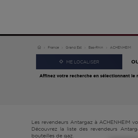
France
Grand Est
Bas-Rhin
ACHENHEIM
O
ME LOCALISER
Affinez votre recherche en sélectionnant le 
Les revendeurs Antargaz à ACHENHEIM vous 
Découvrez la liste des revendeurs Antar
bouteilles de gaz.