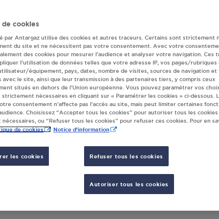
ur(s) Antargaz à
 de cookies
té par Antargaz utilise des cookies et autres traceurs. Certains sont strictement 
ment du site et ne nécessitent pas votre consentement. Avec votre consenteme
galement des cookies pour mesurer l’audience et analyser votre navigation. Ces 
CH 951 ACHENHEIM
liquer l’utilisation de données telles que votre adresse IP, vos pages/rubriques
. 45
 utilisateur/équipement, pays, dates, nombre de visites, sources de navigation et
s avec le site, ainsi que leur transmission à des partenaires tiers, y compris ceux
ment situés en dehors de l’Union européenne. Vous pouvez paramétrer vos choix
04
ACHENHEIM
 strictement nécessaires en cliquant sur « Paramétrer les cookies » ci-dessous. L
votre consentement n’affecte pas l’accès au site, mais peut limiter certaines fonct
udience. Choisissez “Accepter tous les cookies” pour autoriser tous les cookies
S'Y RENDRE
 nécessaires, ou “Refuser tous les cookies” pour refuser ces cookies. Pour en sav
tique de cookies
Notice d'information
er les cookies
Refuser tous les cookies
Autoriser tous les cookies