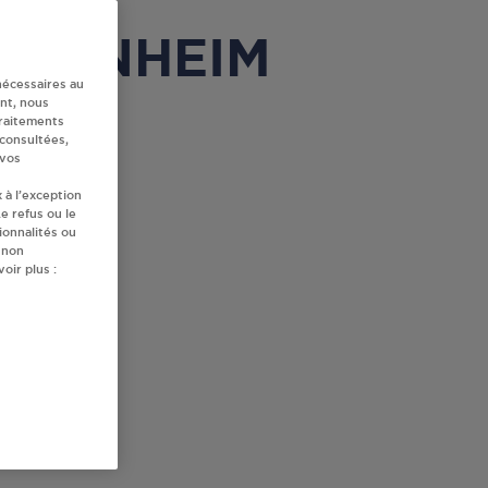
 ACHENHEIM
nécessaires au
nt, nous
traitements
 consultées,
 vos
 à l’exception
e refus ou le
ionnalités ou
 non
oir plus :