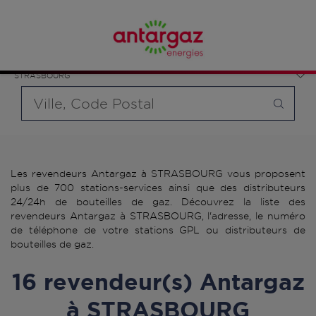
Affinez votre recherche en sélectionnant le modèle de
France
bouteille souhaité et le type de point de vente (revendeur /
Grand Est
distributeur automatique de bouteilles de gaz ou station GPL
Bas-Rhin
carburant)
STRASBOURG
Requête
Les revendeurs Antargaz à STRASBOURG vous proposent
plus de 700 stations-services ainsi que des distributeurs
24/24h de bouteilles de gaz. Découvrez la liste des
revendeurs Antargaz à STRASBOURG, l'adresse, le numéro
de téléphone de votre stations GPL ou distributeurs de
bouteilles de gaz.
16 revendeur(s) Antargaz
à STRASBOURG