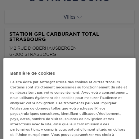
Villes
STATION GPL CARBURANT TOTAL
STRASBOURG
142 RUE D'OBERHAUSBERGEN
67200
STRASBOURG
S'Y RENDRE
Bannière de cookies
Le site édité par Antargaz utilise des cookies et autres traceurs.
Certains sont strictement nécessaires au fonctionnement du site et
AUCHAN CARBURANT 383 STRASBOURG
ne nécessitent pas votre consentement. Avec votre consentement,
CENTRE COMMERCIAL HAUTEPIERRE
nous utilisons également des cookies pour mesurer l’audience et
analyser votre navigation. Ces traitements peuvent impliquer
HAUTEPIERRE
l’utilisation de données telles que votre adresse IP, vos
67000
STRASBOURG
pages/rubriques consultées, identifiant utilisateur/équipement,
pays, dates, nombre de visites, sources de navigation et vos
S'Y RENDRE
interactions avec le site, ainsi que leur transmission à des
partenaires tiers, y compris ceux potentiellement situés en dehors
de l’Union européenne. Vous pouvez paramétrer vos choix à