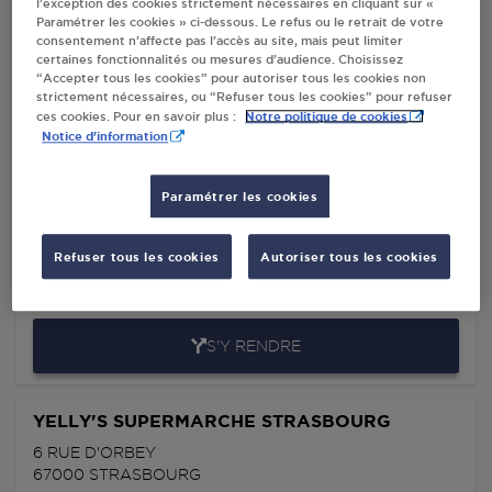
l’exception des cookies strictement nécessaires en cliquant sur «
INTERMARCHE OBERHAUSBERGEN
Paramétrer les cookies » ci-dessous. Le refus ou le retrait de votre
STRASBOURG
consentement n’affecte pas l’accès au site, mais peut limiter
certaines fonctionnalités ou mesures d’audience. Choisissez
SAS JOVASAL
“Accepter tous les cookies” pour autoriser tous les cookies non
256, ROUTE DE MITTELHAUSBERGEN
strictement nécessaires, ou “Refuser tous les cookies” pour refuser
Notre politique de cookies
67200
STRASBOURG
ces cookies. Pour en savoir plus :
Notice d'information
S'Y RENDRE
Paramétrer les cookies
RELAIS CRONENBOURG STRASBOURG
Refuser tous les cookies
Autoriser tous les cookies
142 ROUTE D'OBERHAUSBERGEN
67200
STRASBOURG
S'Y RENDRE
YELLY'S SUPERMARCHE STRASBOURG
6 RUE D'ORBEY
67000
STRASBOURG