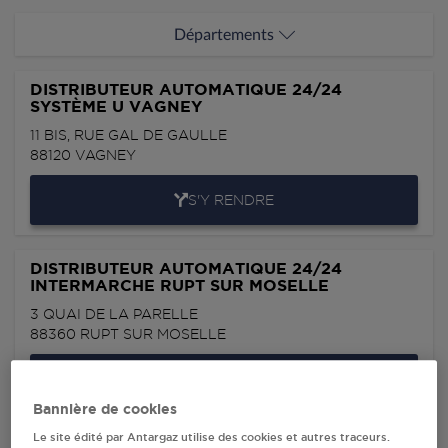
Départements
DISTRIBUTEUR AUTOMATIQUE 24/24
SYSTÈME U VAGNEY
11 BIS, RUE GAL DE GAULLE
88120
VAGNEY
S'Y RENDRE
DISTRIBUTEUR AUTOMATIQUE 24/24
INTERMARCHE RUPT SUR MOSELLE
3 QUAI DE LA PARELLE
88360
RUPT SUR MOSELLE
S'Y RENDRE
Bannière de cookies
Le site édité par Antargaz utilise des cookies et autres traceurs.
DISTRIBUTEUR AUTOMATIQUE 24/24