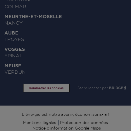
COLMAR
MEURTHE-ET-MOSELLE
NANCY
AUBE
TROYES
VOSGES
EPINAL
MEUSE
VERDUN
Store locator par
BRIDGE
Paramétrer les cookies
Signature
L'énergie est notre avenir, économisons-la !
Mentions légales
Protection des données
Notice d’information Google Maps