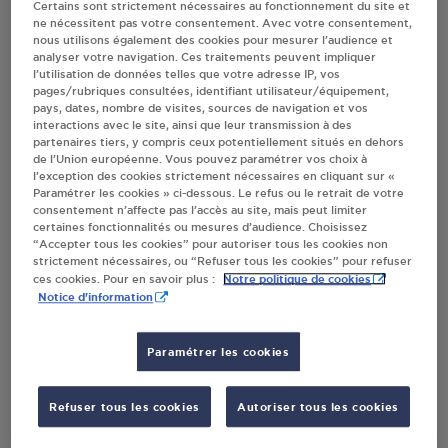
Certains sont strictement nécessaires au fonctionnement du site et
PROVERA SARREGUEMINES
ne nécessitent pas votre consentement. Avec votre consentement,
nous utilisons également des cookies pour mesurer l’audience et
50, ROUTE DE BITCHE
analyser votre navigation. Ces traitements peuvent impliquer
BP 60839
l’utilisation de données telles que votre adresse IP, vos
57200
SARREGUEMINES
pages/rubriques consultées, identifiant utilisateur/équipement,
pays, dates, nombre de visites, sources de navigation et vos
interactions avec le site, ainsi que leur transmission à des
S'Y RENDRE
partenaires tiers, y compris ceux potentiellement situés en dehors
de l’Union européenne. Vous pouvez paramétrer vos choix à
l’exception des cookies strictement nécessaires en cliquant sur «
Paramétrer les cookies » ci-dessous. Le refus ou le retrait de votre
CARREFOUR CONTACT BAZANCOURT
consentement n’affecte pas l’accès au site, mais peut limiter
46 RUE JEAN JAURES
certaines fonctionnalités ou mesures d’audience. Choisissez
“Accepter tous les cookies” pour autoriser tous les cookies non
51110
BAZANCOURT
strictement nécessaires, ou “Refuser tous les cookies” pour refuser
Notre politique de cookies
ces cookies. Pour en savoir plus :
S'Y RENDRE
Notice d'information
Paramétrer les cookies
CARREFOUR CONTACT ST MAURICE SUR
MOSELLE
1 RUE DE LORRAINE
Refuser tous les cookies
Autoriser tous les cookies
88560
ST MAURICE SUR MOSELLE