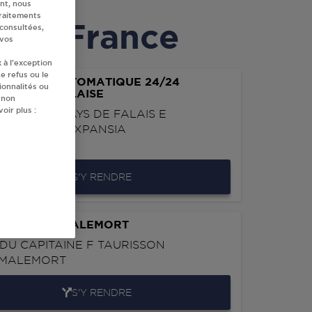
nt, nous
traitements
 en France
 consultées,
 vos
 à l’exception
e refus ou le
IBUTEUR AUTOMATIQUE 24/24
ionnalités ou
MARCHE FALAISE
 non
oir plus :
VARD DU PAYS DE FALAIS E
D'ACTIVITE EXPANSIA
FALAISE
S'Y RENDRE
ERC DRIVE MALEMORT
 DU CAPITAINE F TAURISSON
MALEMORT
S'Y RENDRE