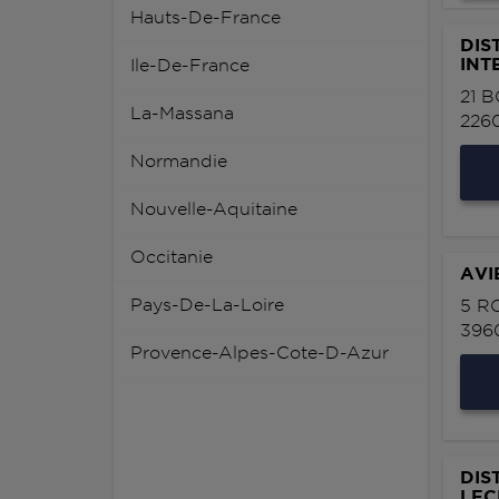
Hauts-De-France
DIS
INT
Ile-De-France
21 
La-Massana
226
Normandie
Nouvelle-Aquitaine
Occitanie
AVI
Pays-De-La-Loire
5 R
396
Provence-Alpes-Cote-D-Azur
DIS
LEC