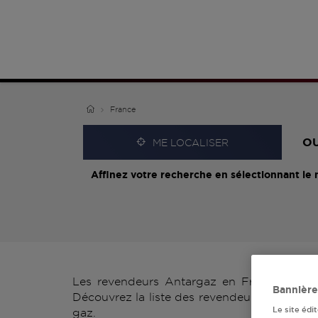
France
O
ME LOCALISER
Affinez votre recherche en sélectionnant le 
Les revendeurs Antargaz en France vous p
Bannière
Découvrez la liste des revendeurs Antargaz 
Le site édi
gaz.