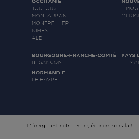
OCCITANIE
NOUVE
TOULOUSE
LIMOG
MONTAUBAN
MERIG
MONTPELLIER
NIMES
ALBI
BOURGOGNE-FRANCHE-COMTÉ
PAYS 
BESANCON
LE MA
NORMANDIE
LE HAVRE
Signature
L'énergie est notre avenir, économisons-la !