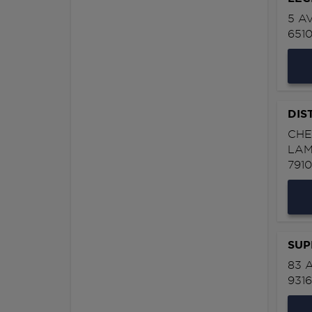
5 A
651
DIS
CHE
LAM
791
SUP
83 
931