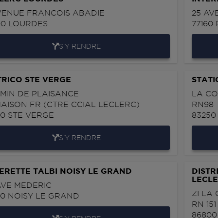
VENUE FRANCOIS ABADIE
25 AV
00
LOURDES
77160
S'Y RENDRE
TRICO STE VERGE
STATI
MIN DE PLAISANCE
LA C
AISON FR (CTRE CCIAL LECLERC)
RN98
00
STE VERGE
8325
S'Y RENDRE
ERETTE TALBI NOISY LE GRAND
DISTR
LECL
AVE MEDERIC
ZI LA
60
NOISY LE GRAND
RN 151
8680