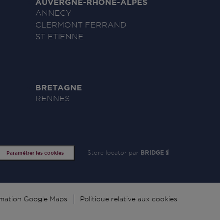
AUVERGNE-RHÔNE-ALPES
ANNECY
CLERMONT FERRAND
ST ETIENNE
BRETAGNE
RENNES
Store locator par
BRIDGE
Paramétrer les cookies
rmation Google Maps
Politique relative aux cookies