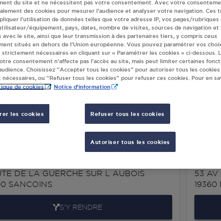
ment du site et ne nécessitent pas votre consentement. Avec votre consenteme
galement des cookies pour mesurer l’audience et analyser votre navigation. Ces 
endeur(s) Antargaz
liquer l’utilisation de données telles que votre adresse IP, vos pages/rubriques
 utilisateur/équipement, pays, dates, nombre de visites, sources de navigation et
s avec le site, ainsi que leur transmission à des partenaires tiers, y compris ceux
ment situés en dehors de l’Union européenne. Vous pouvez paramétrer vos choix
 strictement nécessaires en cliquant sur « Paramétrer les cookies » ci-dessous. L
XI ROUVROY SUR AUDRY
DISTR
votre consentement n’affecte pas l’accès au site, mais peut limiter certaines fonct
INTER
udience. Choisissez “Accepter tous les cookies” pour autoriser tous les cookies
CHEMIN DU BREUIL
 nécessaires, ou “Refuser tous les cookies” pour refuser ces cookies. Pour en sav
BOULE
50
ROUVROY SUR AUDRY
tique de cookies
Notice d'information
PARC 
14700
S'Y RENDRE
er les cookies
Refuser tous les cookies
Autoriser tous les cookies
BERRY STOCK/BRICOMARCHE SANCOINS
LECL
TE DE LA GUERCHE SUR L AUBOIS
53 AV
00
SANCOINS
19360
S'Y RENDRE