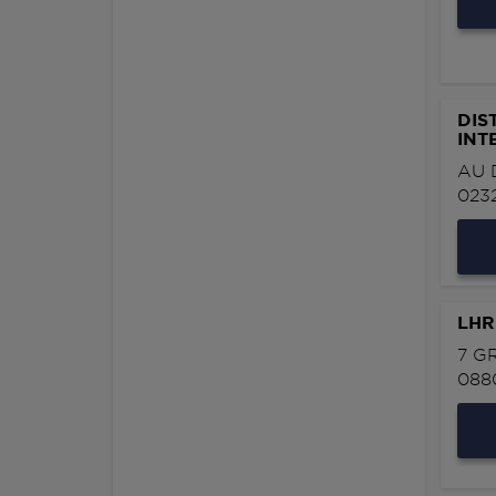
DIS
INT
AU 
023
LHR
7 G
088