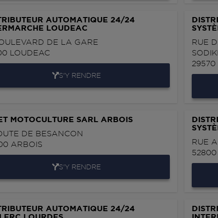
TRIBUTEUR AUTOMATIQUE 24/24
DISTR
ERMARCHE LOUDEAC
SYSTÈ
BOULEVARD DE LA GARE
RUE D
00
LOUDEAC
SODIK
2957
S'Y RENDRE
ET MOTOCULTURE SARL ARBOIS
DISTR
SYST
OUTE DE BESANCON
RUE A
00
ARBOIS
5280
S'Y RENDRE
TRIBUTEUR AUTOMATIQUE 24/24
DISTR
LERC LOURDES
INTE