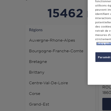
fonctionne
utilisons é
15462 rev
peuvent imp
identifiant
interaction
potentielle
des cookies
PRO
Régions
retrait de 
mesures d’a
43 
strictement
Auvergne-Rhone-Alpes
081
Notre poli
Bourgogne-Franche-Comte
Paramétr
Bretagne
Brittany
SA 
Centre-Val-De-Loire
ROU
186
Corse
Grand-Est