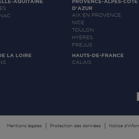
LLE-AQUITAINE
PROVENCE-ALPES-CÔTE
D'AZUR
ES
AIX EN PROVENCE
NAC
NICE
TOULON
HYERES
FREJUS
DE LA LOIRE
HAUTS-DE-FRANCE
NS
CALAIS
Mentions légales
Protection des données
Notice d’info