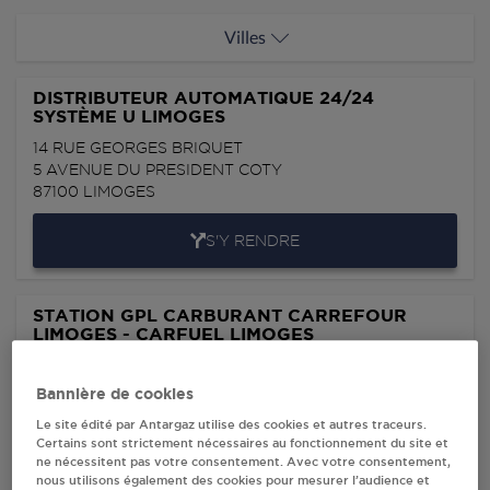
Villes
DISTRIBUTEUR AUTOMATIQUE 24/24
SYSTÈME U LIMOGES
14 RUE GEORGES BRIQUET
5 AVENUE DU PRESIDENT COTY
87100
LIMOGES
S'Y RENDRE
STATION GPL CARBURANT CARREFOUR
LIMOGES - CARFUEL LIMOGES
ROUTE DE PARIS - BEAUBREUIL - MR BADUREAU
MICKAEL
Bannière de cookies
87000
LIMOGES
Le site édité par Antargaz utilise des cookies et autres traceurs.
Certains sont strictement nécessaires au fonctionnement du site et
S'Y RENDRE
ne nécessitent pas votre consentement. Avec votre consentement,
nous utilisons également des cookies pour mesurer l’audience et