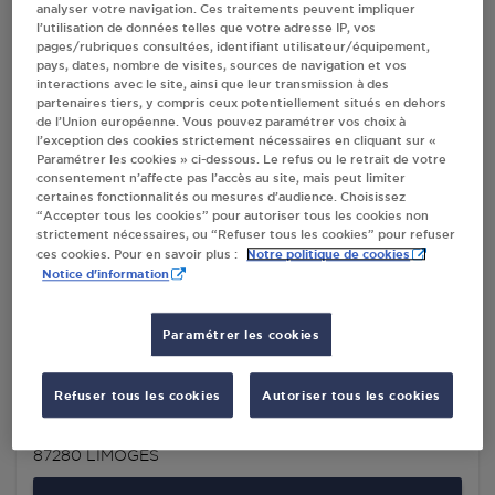
analyser votre navigation. Ces traitements peuvent impliquer
l’utilisation de données telles que votre adresse IP, vos
INTERMARCHE AMBROISIE LIMOGES
pages/rubriques consultées, identifiant utilisateur/équipement,
pays, dates, nombre de visites, sources de navigation et vos
86 RUE ABBE PIERRE
interactions avec le site, ainsi que leur transmission à des
87000
LIMOGES
partenaires tiers, y compris ceux potentiellement situés en dehors
de l’Union européenne. Vous pouvez paramétrer vos choix à
l’exception des cookies strictement nécessaires en cliquant sur «
S'Y RENDRE
Paramétrer les cookies » ci-dessous. Le refus ou le retrait de votre
consentement n’affecte pas l’accès au site, mais peut limiter
certaines fonctionnalités ou mesures d’audience. Choisissez
“Accepter tous les cookies” pour autoriser tous les cookies non
CACC - PROLIANS LIMOGES
strictement nécessaires, ou “Refuser tous les cookies” pour refuser
45 RUE DE DION BOUTON
Notre politique de cookies
ces cookies. Pour en savoir plus :
Notice d'information
87280
LIMOGES
S'Y RENDRE
Paramétrer les cookies
Refuser tous les cookies
Autoriser tous les cookies
STATION GPL CARBURANT TOTAL LIMOGES
270 ROUTE DE TOULOUSE
87280
LIMOGES