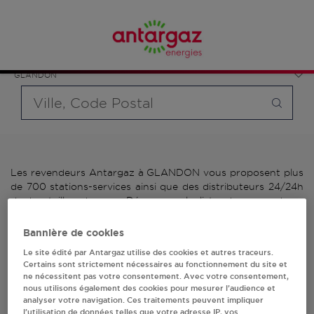
Affinez votre recherche en sélectionnant le modèle de
France
bouteille souhaité et le type de point de vente (revendeur /
Nouvelle-Aquitaine
distributeur automatique de bouteilles de gaz ou station GPL
Haute-Vienne
carburant)
GLANDON
Requête
Les revendeurs Antargaz à GLANDON vous proposent plus
de 700 stations-services ainsi que des distributeurs 24/24h
de bouteilles de gaz. Découvrez la liste des revendeurs
Antargaz à GLANDON, l'adresse, le numéro de téléphone de
votre stations GPL ou distributeurs de bouteilles de gaz.
Bannière de cookies
Le site édité par Antargaz utilise des cookies et autres traceurs.
2 revendeur(s) Antargaz
Certains sont strictement nécessaires au fonctionnement du site et
ne nécessitent pas votre consentement. Avec votre consentement,
à GLANDON
nous utilisons également des cookies pour mesurer l’audience et
analyser votre navigation. Ces traitements peuvent impliquer
l’utilisation de données telles que votre adresse IP, vos