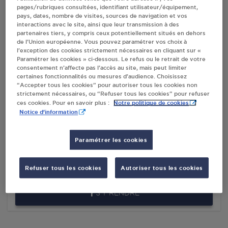
pages/rubriques consultées, identifiant utilisateur/équipement,
Villes
pays, dates, nombre de visites, sources de navigation et vos
interactions avec le site, ainsi que leur transmission à des
partenaires tiers, y compris ceux potentiellement situés en dehors
de l’Union européenne. Vous pouvez paramétrer vos choix à
DISTRIBUTEUR AUTOMATIQUE 24/24
l’exception des cookies strictement nécessaires en cliquant sur «
INTERMARCHE GLANDON
Paramétrer les cookies » ci-dessous. Le refus ou le retrait de votre
ROUTE DE BRIVE
consentement n’affecte pas l’accès au site, mais peut limiter
certaines fonctionnalités ou mesures d’audience. Choisissez
87500
GLANDON
“Accepter tous les cookies” pour autoriser tous les cookies non
strictement nécessaires, ou “Refuser tous les cookies” pour refuser
S'Y RENDRE
Notre politique de cookies
ces cookies. Pour en savoir plus :
Notice d'information
INTERMARCHE SUPER CECIBERT SA
Paramétrer les cookies
GLANDON
ROUTE DE BRIVE
Refuser tous les cookies
Autoriser tous les cookies
87500
GLANDON
S'Y RENDRE