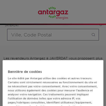
Affinez votre recherche en sélectionnant le modèle de
France
bouteille souhaité et le type de point de vente (revendeur /
Nouvelle-Aquitaine
distributeur automatique de bouteilles de gaz ou station GPL
Haute-Vienne
carburant)
JAVERDAT
Requête
Les revendeurs Antargaz à JAVERDAT vous proposent plus
de 700 stations-services ainsi que des distributeurs 24/24h
de bouteilles de gaz. Découvrez la liste des revendeurs
Bannière de cookies
Antargaz à JAVERDAT, l'adresse, le numéro de téléphone de
votre stations GPL ou distributeurs de bouteilles de gaz.
Le site édité par Antargaz utilise des cookies et autres traceurs.
Certains sont strictement nécessaires au fonctionnement du site et
ne nécessitent pas votre consentement. Avec votre consentement,
1 revendeur(s) Antargaz
nous utilisons également des cookies pour mesurer l’audience et
analyser votre navigation. Ces traitements peuvent impliquer
à JAVERDAT
l’utilisation de données telles que votre adresse IP, vos
pages/rubriques consultées, identifiant utilisateur/équipement,