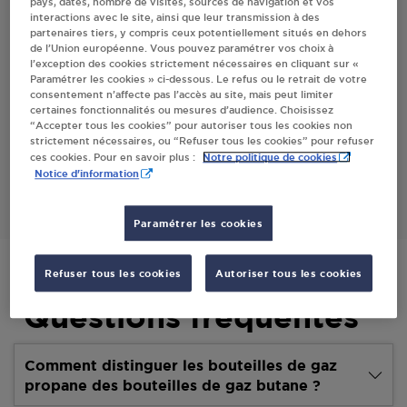
pays, dates, nombre de visites, sources de navigation et vos
interactions avec le site, ainsi que leur transmission à des
Villes
partenaires tiers, y compris ceux potentiellement situés en dehors
de l’Union européenne. Vous pouvez paramétrer vos choix à
l’exception des cookies strictement nécessaires en cliquant sur «
BROCHET ANDRE JAVERDAT
Paramétrer les cookies » ci-dessous. Le refus ou le retrait de votre
consentement n’affecte pas l’accès au site, mais peut limiter
9, RUE DES ROSES
certaines fonctionnalités ou mesures d’audience. Choisissez
87520
JAVERDAT
“Accepter tous les cookies” pour autoriser tous les cookies non
strictement nécessaires, ou “Refuser tous les cookies” pour refuser
Notre politique de cookies
ces cookies. Pour en savoir plus :
S'Y RENDRE
Notice d'information
Paramétrer les cookies
Refuser tous les cookies
Autoriser tous les cookies
Questions fréquentes
Comment distinguer les bouteilles de gaz
propane des bouteilles de gaz butane ?