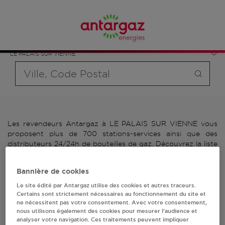
Affinez votre recherche en sélectionnant le modèle de
France
bouteille souhaité et le type de point de vente (revendeur /
Nouvelle-Aquitaine
distributeur automatique de bouteilles de gaz ou station GPL
Haute-Vienne
carburant)
LE PALAIS SUR VIENNE
Requête
Les revendeurs Antargaz à LE PALAIS SUR VIENNE vous
proposent plus de 700 stations-services ainsi que des
distributeurs 24/24h de bouteilles de gaz. Découvrez la liste
des revendeurs Antargaz à LE PALAIS SUR VIENNE,
l'adresse, le numéro de téléphone de votre stations GPL ou
Bannière de cookies
distributeurs de bouteilles de gaz.
Le site édité par Antargaz utilise des cookies et autres traceurs.
Certains sont strictement nécessaires au fonctionnement du site et
2 revendeur(s) Antargaz
ne nécessitent pas votre consentement. Avec votre consentement,
nous utilisons également des cookies pour mesurer l’audience et
à LE PALAIS SUR VIENNE
analyser votre navigation. Ces traitements peuvent impliquer