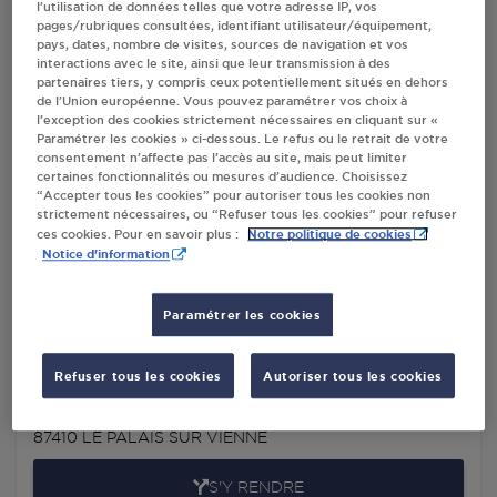
l’utilisation de données telles que votre adresse IP, vos
pages/rubriques consultées, identifiant utilisateur/équipement,
pays, dates, nombre de visites, sources de navigation et vos
Villes
interactions avec le site, ainsi que leur transmission à des
partenaires tiers, y compris ceux potentiellement situés en dehors
de l’Union européenne. Vous pouvez paramétrer vos choix à
DISTRIBUTEUR AUTOMATIQUE 24/24
l’exception des cookies strictement nécessaires en cliquant sur «
SYSTÈME U LE PALAIS SUR VIENNE
Paramétrer les cookies » ci-dessous. Le refus ou le retrait de votre
consentement n’affecte pas l’accès au site, mais peut limiter
33 ALLEE LOUIS ARAGON
certaines fonctionnalités ou mesures d’audience. Choisissez
ROUTE DE LIMOGES
“Accepter tous les cookies” pour autoriser tous les cookies non
87410
LE PALAIS SUR VIENNE
strictement nécessaires, ou “Refuser tous les cookies” pour refuser
Notre politique de cookies
ces cookies. Pour en savoir plus :
Notice d'information
S'Y RENDRE
Paramétrer les cookies
SUPER U DISTRI PALAIS LE PALAIS SUR
VIENNE
Refuser tous les cookies
Autoriser tous les cookies
33 ALLEE LOUIS ARAGON
ROUTE DE LIMOGES
87410
LE PALAIS SUR VIENNE
S'Y RENDRE