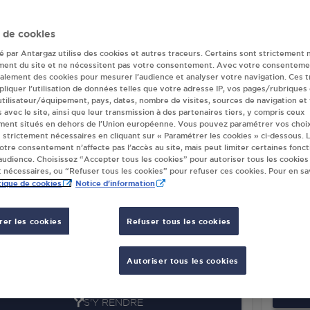
ur(s) Antargaz en 
 de cookies
té par Antargaz utilise des cookies et autres traceurs. Certains sont strictement 
ment du site et ne nécessitent pas votre consentement. Avec votre consenteme
galement des cookies pour mesurer l’audience et analyser votre navigation. Ces 
P DISTRI ST MAURICE LES BROUSSES
DISTR
liquer l’utilisation de données telles que votre adresse IP, vos pages/rubriques
SYSTÈ
VIEUX SAINT MAURICE
 utilisateur/équipement, pays, dates, nombre de visites, sources de navigation et
33 AL
s avec le site, ainsi que leur transmission à des partenaires tiers, y compris ceux
00
ST MAURICE LES BROUSSES
ment situés en dehors de l’Union européenne. Vous pouvez paramétrer vos choix
ROUTE
 strictement nécessaires en cliquant sur « Paramétrer les cookies » ci-dessous. L
87410
votre consentement n’affecte pas l’accès au site, mais peut limiter certaines fonct
S'Y RENDRE
udience. Choisissez “Accepter tous les cookies” pour autoriser tous les cookies
 nécessaires, ou “Refuser tous les cookies” pour refuser ces cookies. Pour en sav
tique de cookies
Notice d'information
er les cookies
Refuser tous les cookies
TRIBUTEUR AUTOMATIQUE 24/24
FCDIS
TÈME U NIEUL
CHEZ
ISSEMENT DES RIVES
8726
Autoriser tous les cookies
10
NIEUL
S'Y RENDRE