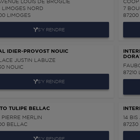
AVENUE LOUIS DE BROGLIE
COOP
3 LIMOGES NORD
7 BO
00
LIMOGES
8720
S'Y RENDRE
AL IDIER-PROVOST NOUIC
INTE
DORA
PLACE JUSTIN LABUZE
FAUB
30
NOUIC
87210
S'Y RENDRE
TO TULIPE BELLAC
INTE
 PIERRE MERLIN
14 BI
00
BELLAC
8723
S'Y RENDRE