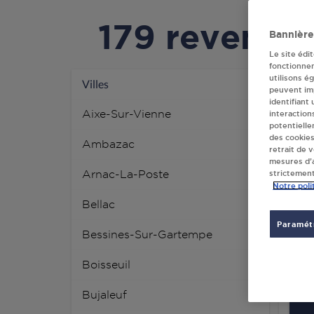
179 revende
Bannière
Le site édi
fonctionne
utilisons é
JSR
Villes
peuvent imp
LE 
identifiant
Aixe-Sur-Vienne
interaction
878
potentielle
des cookies
Ambazac
retrait de 
mesures d’a
Arnac-La-Poste
strictement
Notre poli
Bellac
Paramétr
DIS
Bessines-Sur-Gartempe
SYS
LOT
Boisseuil
875
Bujaleuf