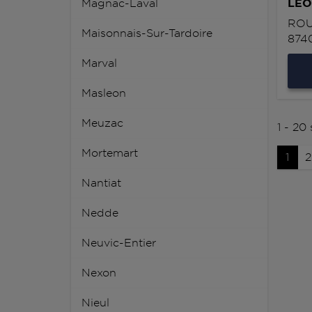
LEO
Magnac-Laval
ROU
Maisonnais-Sur-Tardoire
874
Marval
Masleon
Meuzac
1 - 20
Mortemart
1
2
Nantiat
Nedde
Neuvic-Entier
Nexon
Nieul