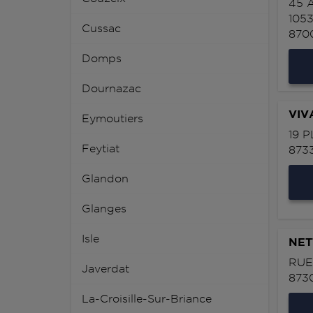
45 
105
Cussac
870
Domps
Dournazac
VIV
Eymoutiers
19 
Feytiat
873
Glandon
Glanges
Isle
NET
RUE
Javerdat
873
La-Croisille-Sur-Briance