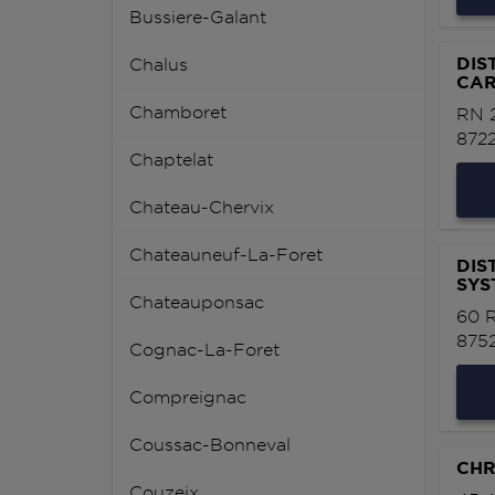
Bussiere-Galant
DIS
Chalus
CAR
Chamboret
RN 
872
Chaptelat
Chateau-Chervix
Chateauneuf-La-Foret
DIS
SYS
Chateauponsac
60 
875
Cognac-La-Foret
Compreignac
Coussac-Bonneval
CHR
Couzeix