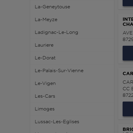
La-Geneytouse
INT
La-Meyze
CH
Ladignac-Le-Long
AVE
872
Lauriere
Le-Dorat
Le-Palais-Sur-Vienne
CAR
CAR
Le-Vigen
CC 
872
Les-Cars
Limoges
Lussac-Les-Eglises
BRI