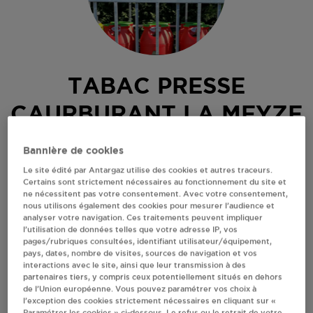
TABAC PRESSE
CAURBURANT LA MEYZE
36 RUE GABRIEL DEBREGEAS
Bannière de cookies
87800
LA MEYZE
Le site édité par Antargaz utilise des cookies et autres traceurs.
Certains sont strictement nécessaires au fonctionnement du site et
Revendeur de bouteilles de gaz
ne nécessitent pas votre consentement. Avec votre consentement,
nous utilisons également des cookies pour mesurer l’audience et
S'Y RENDRE
analyser votre navigation. Ces traitements peuvent impliquer
l’utilisation de données telles que votre adresse IP, vos
pages/rubriques consultées, identifiant utilisateur/équipement,
pays, dates, nombre de visites, sources de navigation et vos
AFFICHER LE TÉLÉPHONE
interactions avec le site, ainsi que leur transmission à des
partenaires tiers, y compris ceux potentiellement situés en dehors
de l’Union européenne. Vous pouvez paramétrer vos choix à
RECEVOIR LES COORDONNÉES DU REVENDEUR
l’exception des cookies strictement nécessaires en cliquant sur «
Paramétrer les cookies » ci-dessous. Le refus ou le retrait de votre