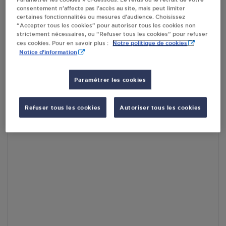
consentement n’affecte pas l’accès au site, mais peut limiter
En cliquant sur « S’y rendre », j’autorise le traitement
certaines fonctionnalités ou mesures d’audience. Choisissez
d’informations (dont mon adresse IP) et leur transfert hors UE
“Accepter tous les cookies” pour autoriser tous les cookies non
par Google Maps afin d’afficher la carte.
En savoir plus
strictement nécessaires, ou “Refuser tous les cookies” pour refuser
Notre politique de cookies
ces cookies. Pour en savoir plus :
Notice d'information
Paramétrer les cookies
Accès
Refuser tous les cookies
Autoriser tous les cookies