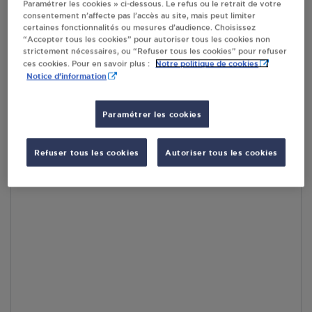
Paramétrer les cookies » ci-dessous. Le refus ou le retrait de votre
En cliquant sur « S’y rendre », j’autorise le traitement
consentement n’affecte pas l’accès au site, mais peut limiter
d’informations (dont mon adresse IP) et leur transfert hors UE
certaines fonctionnalités ou mesures d’audience. Choisissez
par Google Maps afin d’afficher la carte.
En savoir plus
“Accepter tous les cookies” pour autoriser tous les cookies non
strictement nécessaires, ou “Refuser tous les cookies” pour refuser
Notre politique de cookies
ces cookies. Pour en savoir plus :
Notice d'information
Accès
Paramétrer les cookies
Refuser tous les cookies
Autoriser tous les cookies