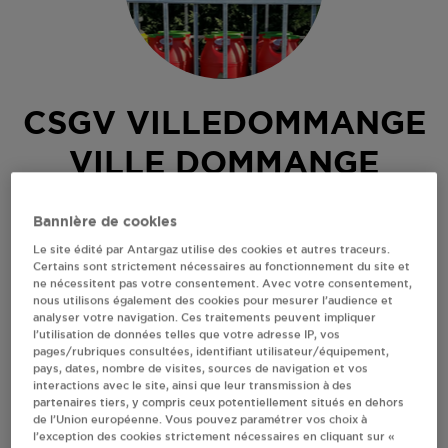
CSGV VILLEDOMMANGE
VILLE DOMMANGE
ROUTE DE PARGNY LES REIMS
Bannière de cookies
51390
VILLE DOMMANGE
Le site édité par Antargaz utilise des cookies et autres traceurs.
Revendeur de bouteilles de gaz
Certains sont strictement nécessaires au fonctionnement du site et
ne nécessitent pas votre consentement. Avec votre consentement,
nous utilisons également des cookies pour mesurer l’audience et
S'Y RENDRE
analyser votre navigation. Ces traitements peuvent impliquer
l’utilisation de données telles que votre adresse IP, vos
pages/rubriques consultées, identifiant utilisateur/équipement,
AFFICHER LE TÉLÉPHONE
pays, dates, nombre de visites, sources de navigation et vos
interactions avec le site, ainsi que leur transmission à des
partenaires tiers, y compris ceux potentiellement situés en dehors
de l’Union européenne. Vous pouvez paramétrer vos choix à
RECEVOIR LES COORDONNÉES DU REVENDEUR
l’exception des cookies strictement nécessaires en cliquant sur «