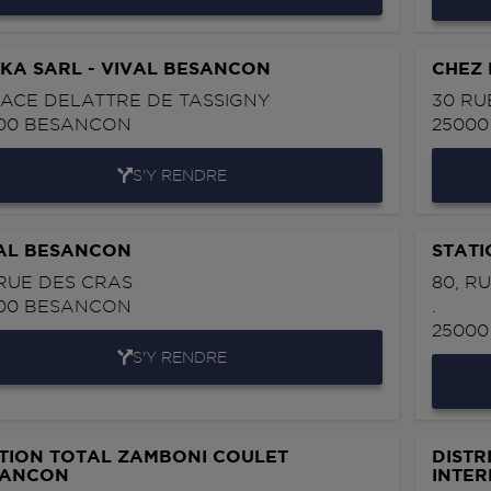
KA SARL - VIVAL BESANCON
CHEZ
LACE DELATTRE DE TASSIGNY
30 RU
00
BESANCON
2500
S'Y RENDRE
AL BESANCON
STAT
 RUE DES CRAS
80, R
00
BESANCON
.
2500
S'Y RENDRE
TION TOTAL ZAMBONI COULET
DISTR
SANCON
INTE