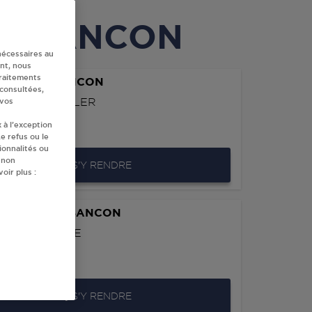
à BESANCON
nécessaires au
nt, nous
traitements
 (28) BESANCON
 consultées,
LFRED KASTLER
 vos
 à l’exception
0
BESANCON
e refus ou le
ionnalités ou
 non
S'Y RENDRE
oir plus :
RMARCHE BESANCON
ROUTE DE DOLE
RJEUX
0
BESANCON
S'Y RENDRE