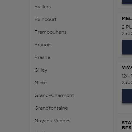
Evillers
MEL
Exincourt
2 P
Frambouhans
250
Franois
Frasne
VIV
Gilley
124
250
Glere
Grand-Charmont
Grandfontaine
Guyans-Vennes
STA
BE