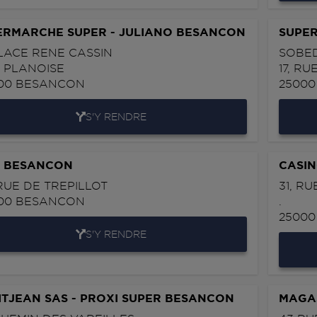
ERMARCHE SUPER - JULIANO BESANCON
SUPE
PLACE RENE CASSIN
SOBED
 PLANOISE
17, RU
00
BESANCON
2500
S'Y RENDRE
 BESANCON
CASIN
 RUE DE TREPILLOT
31, R
00
BESANCON
.
2500
S'Y RENDRE
ITJEAN SAS - PROXI SUPER BESANCON
MAGA