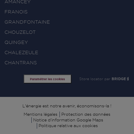
AMANCEY
FRANOIS
GRANDFONTAINE
CHOUZELOT
QUINGEY
CHALEZEULE
CHANTRANS
Store locator par
BRIDGE
Paramétrer les cookies
Signature
L'énergie est notre avenir, économisons-la !
Mentions légales
Protection des données
Notice d’information Google Maps
Politique relative aux cookies