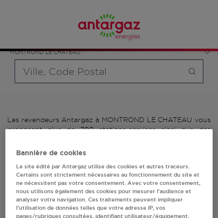
Affinez votre recherche en sélectionnant le modèle de
France
bouteille souhaité et le type de point de vente (revendeur /
Bourgogne-Franche-Comté
distributeur automatique de bouteilles de gaz ou station GPL
Doubs
carburant)
MONTROND LE CHATEAU
Requête
Les revendeurs Antargaz à MONTROND LE CHATEAU vous
proposent plus de 700 stations-services ainsi que des
distributeurs 24/24h de bouteilles de gaz. Découvrez la liste
des revendeurs Antargaz à MONTROND LE CHATEAU,
Bannière de cookies
l'adresse, le numéro de téléphone de votre stations GPL ou
Le site édité par Antargaz utilise des cookies et autres traceurs.
distributeurs de bouteilles de gaz.
Certains sont strictement nécessaires au fonctionnement du site et
ne nécessitent pas votre consentement. Avec votre consentement,
1 revendeur(s) Antargaz
nous utilisons également des cookies pour mesurer l’audience et
analyser votre navigation. Ces traitements peuvent impliquer
à MONTROND LE
l’utilisation de données telles que votre adresse IP, vos
pages/rubriques consultées, identifiant utilisateur/équipement,