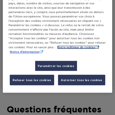
pays, dates, nombre de visites, sources de navigation et vos
CHATEAU
interactions avec le site, ainsi que leur transmission à des
partenaires tiers, y compris ceux potentiellement situés en dehors
de l’Union européenne. Vous pouvez paramétrer vos choix à
l’exception des cookies strictement nécessaires en cliquant sur «
Villes
Paramétrer les cookies » ci-dessous. Le refus ou le retrait de votre
consentement n’affecte pas l’accès au site, mais peut limiter
certaines fonctionnalités ou mesures d’audience. Choisissez
LE BISTROT DES MONTS MONTROND LE
“Accepter tous les cookies” pour autoriser tous les cookies non
CHATEAU
strictement nécessaires, ou “Refuser tous les cookies” pour refuser
Notre politique de cookies
ces cookies. Pour en savoir plus :
1 RUE DU TILLEUL
Notice d'information
25660
MONTROND LE CHATEAU
Paramétrer les cookies
S'Y RENDRE
Refuser tous les cookies
Autoriser tous les cookies
Questions fréquentes