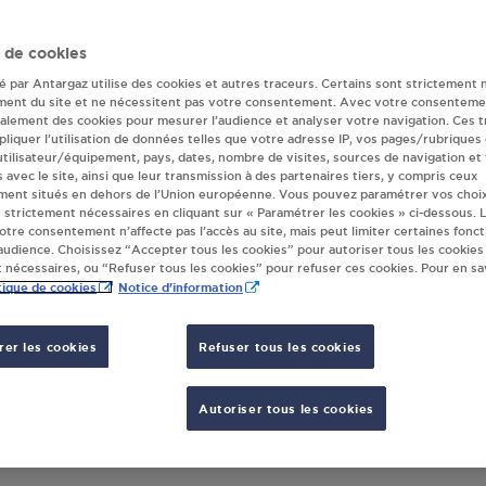
r(s) Antargaz à 
 de cookies
té par Antargaz utilise des cookies et autres traceurs. Certains sont strictement 
ment du site et ne nécessitent pas votre consentement. Avec votre consenteme
galement des cookies pour mesurer l’audience et analyser votre navigation. Ces 
AN HASAN BETHONCOURT
liquer l’utilisation de données telles que votre adresse IP, vos pages/rubriques
TRE COMMERCIAL/ MINI BAZAR
 utilisateur/équipement, pays, dates, nombre de visites, sources de navigation et
s avec le site, ainsi que leur transmission à des partenaires tiers, y compris ceux
00
BETHONCOURT
ment situés en dehors de l’Union européenne. Vous pouvez paramétrer vos choix
 strictement nécessaires en cliquant sur « Paramétrer les cookies » ci-dessous. L
votre consentement n’affecte pas l’accès au site, mais peut limiter certaines fonct
S'Y RENDRE
udience. Choisissez “Accepter tous les cookies” pour autoriser tous les cookies
 nécessaires, ou “Refuser tous les cookies” pour refuser ces cookies. Pour en sav
tique de cookies
Notice d'information
er les cookies
Refuser tous les cookies
Autoriser tous les cookies