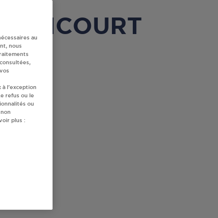
BETHONCOURT
nécessaires au
nt, nous
traitements
 consultées,
 vos
 à l’exception
e refus ou le
ionnalités ou
 non
oir plus :