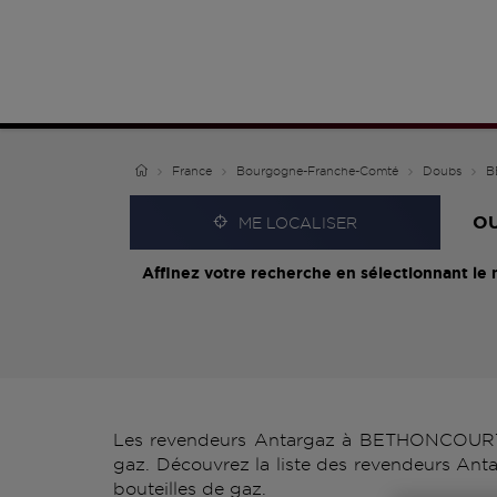
France
Bourgogne-Franche-Comté
Doubs
B
O
ME LOCALISER
Affinez votre recherche en sélectionnant le 
Les revendeurs Antargaz à BETHONCOURT vo
gaz. Découvrez la liste des revendeurs An
bouteilles de gaz.