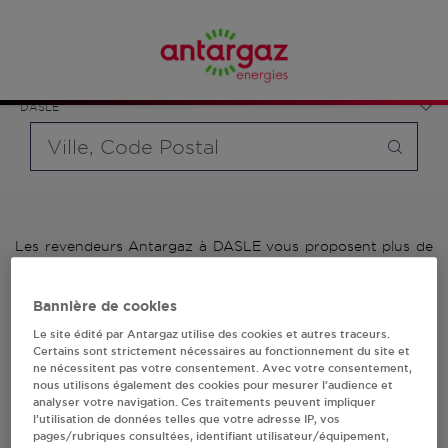
Affinez votre recherche en sélectionnant le modèle de
France
bouteille souhaité et le type de point de vente (revendeur /
Bourgogne-Franche-Comté
distributeur automatique de bouteilles de gaz ou station GPL
Doubs
carburant)
DASLE
Requête
Les revendeurs Antargaz à DASLE vous proposent plus de
700 stations-services ainsi que des distributeurs 24/24h de
bouteilles de gaz. Découvrez la liste des revendeurs
Bannière de cookies
Antargaz à DASLE, l'adresse, le numéro de téléphone de
votre stations GPL ou distributeurs de bouteilles de gaz.
Le site édité par Antargaz utilise des cookies et autres traceurs.
Certains sont strictement nécessaires au fonctionnement du site et
1 revendeur(s) Antargaz
ne nécessitent pas votre consentement. Avec votre consentement,
nous utilisons également des cookies pour mesurer l’audience et
analyser votre navigation. Ces traitements peuvent impliquer
à DASLE
l’utilisation de données telles que votre adresse IP, vos
pages/rubriques consultées, identifiant utilisateur/équipement,