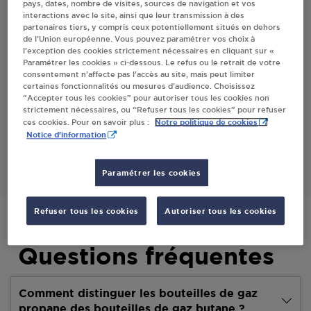
pays, dates, nombre de visites, sources de navigation et vos
interactions avec le site, ainsi que leur transmission à des
Villes
partenaires tiers, y compris ceux potentiellement situés en dehors
de l’Union européenne. Vous pouvez paramétrer vos choix à
l’exception des cookies strictement nécessaires en cliquant sur «
SIRLONGE MARIELLE DASLE
Paramétrer les cookies » ci-dessous. Le refus ou le retrait de votre
consentement n’affecte pas l’accès au site, mais peut limiter
TABAC PRESSE EPICERIE
certaines fonctionnalités ou mesures d’audience. Choisissez
10, RUE DU MOULIN
“Accepter tous les cookies” pour autoriser tous les cookies non
25230
DASLE
strictement nécessaires, ou “Refuser tous les cookies” pour refuser
Notre politique de cookies
ces cookies. Pour en savoir plus :
Notice d'information
S'Y RENDRE
Paramétrer les cookies
Refuser tous les cookies
Autoriser tous les cookies
Questions fréquentes
Comment distinguer les bouteilles de gaz
propane des bouteilles de gaz butane ?