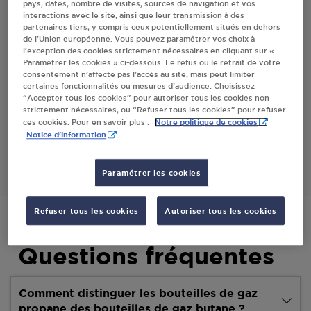
pays, dates, nombre de visites, sources de navigation et vos
interactions avec le site, ainsi que leur transmission à des
Villes
partenaires tiers, y compris ceux potentiellement situés en dehors
de l’Union européenne. Vous pouvez paramétrer vos choix à
l’exception des cookies strictement nécessaires en cliquant sur «
CENTRE E.LECLERC HOUTAUD
Paramétrer les cookies » ci-dessous. Le refus ou le retrait de votre
consentement n’affecte pas l’accès au site, mais peut limiter
CENTRE LECLERC 02/25
certaines fonctionnalités ou mesures d’audience. Choisissez
ROUTE DE DIJON
“Accepter tous les cookies” pour autoriser tous les cookies non
25300
HOUTAUD
strictement nécessaires, ou “Refuser tous les cookies” pour refuser
Notre politique de cookies
ces cookies. Pour en savoir plus :
Notice d'information
S'Y RENDRE
Paramétrer les cookies
Refuser tous les cookies
Autoriser tous les cookies
Questions fréquentes
Comment distinguer les bouteilles de gaz
propane des bouteilles de gaz butane ?