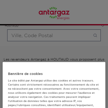
Affinez votre recherche en sélectionnant le modèle de
France
bouteille souhaité et le type de point de vente (revendeur /
Bourgogne-Franche-Comté
distributeur automatique de bouteilles de gaz ou station GPL
Doubs
carburant)
HOUTAUD
Requête
Les revendeurs Antargaz à HOUTAUD vous proposent plus
de 700 stations-services ainsi que des distributeurs 24/24h
de bouteilles de gaz. Découvrez la liste des revendeurs
Bannière de cookies
Antargaz à HOUTAUD, l'adresse, le numéro de téléphone de
votre stations GPL ou distributeurs de bouteilles de gaz.
Le site édité par Antargaz utilise des cookies et autres traceurs.
Certains sont strictement nécessaires au fonctionnement du site et
1 revendeur(s) Antargaz
ne nécessitent pas votre consentement. Avec votre consentement,
nous utilisons également des cookies pour mesurer l’audience et
analyser votre navigation. Ces traitements peuvent impliquer
à HOUTAUD
l’utilisation de données telles que votre adresse IP, vos
pages/rubriques consultées, identifiant utilisateur/équipement,