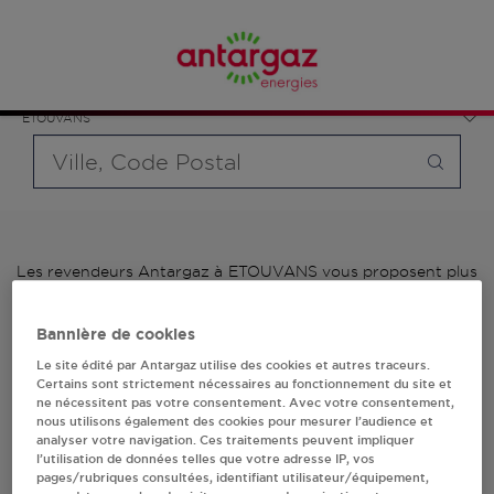
Affinez votre recherche en sélectionnant le modèle de
France
bouteille souhaité et le type de point de vente (revendeur /
Bourgogne-Franche-Comté
distributeur automatique de bouteilles de gaz ou station GPL
Doubs
carburant)
ETOUVANS
Requête
Les revendeurs Antargaz à ETOUVANS vous proposent plus
de 700 stations-services ainsi que des distributeurs 24/24h
de bouteilles de gaz. Découvrez la liste des revendeurs
Bannière de cookies
Antargaz à ETOUVANS, l'adresse, le numéro de téléphone
de votre stations GPL ou distributeurs de bouteilles de gaz.
Le site édité par Antargaz utilise des cookies et autres traceurs.
Certains sont strictement nécessaires au fonctionnement du site et
ne nécessitent pas votre consentement. Avec votre consentement,
1 revendeur(s) Antargaz
nous utilisons également des cookies pour mesurer l’audience et
analyser votre navigation. Ces traitements peuvent impliquer
à ETOUVANS
l’utilisation de données telles que votre adresse IP, vos
pages/rubriques consultées, identifiant utilisateur/équipement,