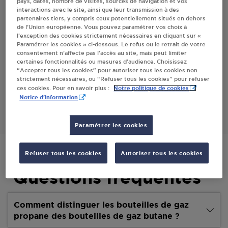
pays, dates, nombre de visites, sources de navigation et vos
interactions avec le site, ainsi que leur transmission à des
Villes
partenaires tiers, y compris ceux potentiellement situés en dehors
de l’Union européenne. Vous pouvez paramétrer vos choix à
l’exception des cookies strictement nécessaires en cliquant sur «
DRUET MONIQUE ETOUVANS
Paramétrer les cookies » ci-dessous. Le refus ou le retrait de votre
consentement n’affecte pas l’accès au site, mais peut limiter
66, RUE DE L'EGLISE
certaines fonctionnalités ou mesures d’audience. Choisissez
25260
ETOUVANS
“Accepter tous les cookies” pour autoriser tous les cookies non
strictement nécessaires, ou “Refuser tous les cookies” pour refuser
Notre politique de cookies
ces cookies. Pour en savoir plus :
S'Y RENDRE
Notice d'information
Paramétrer les cookies
Refuser tous les cookies
Autoriser tous les cookies
Questions fréquentes
Comment distinguer les bouteilles de gaz
propane des bouteilles de gaz butane ?