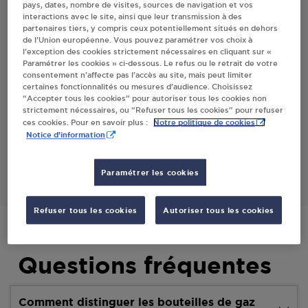
pays, dates, nombre de visites, sources de navigation et vos
interactions avec le site, ainsi que leur transmission à des
partenaires tiers, y compris ceux potentiellement situés en dehors
Villes
de l’Union européenne. Vous pouvez paramétrer vos choix à
l’exception des cookies strictement nécessaires en cliquant sur «
Paramétrer les cookies » ci-dessous. Le refus ou le retrait de votre
STATION AVIA ANTONIO HORELLOU ECOLE
consentement n’affecte pas l’accès au site, mais peut limiter
VALENTIN
certaines fonctionnalités ou mesures d’audience. Choisissez
“Accepter tous les cookies” pour autoriser tous les cookies non
RUE DE LA COMBE DU PUIT
strictement nécessaires, ou “Refuser tous les cookies” pour refuser
25480
ECOLE VALENTIN
Notre politique de cookies
ces cookies. Pour en savoir plus :
Notice d'information
S'Y RENDRE
Paramétrer les cookies
Refuser tous les cookies
Autoriser tous les cookies
Questions fréquentes
Comment distinguer les bouteilles de gaz