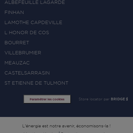
ALBEFEUILLE LAGARDE
FINHAN
LAMOTHE CAPDEVILLE
L HONOR DE COS
BOURRET
VILLEBRUMIER
MEAUZAC
CASTELSARRASIN
ST ETIENNE DE TULMONT
Store locator par
BRIDGE
Paramétrer les cookies
Signature
L'énergie est notre avenir, économisons-la !