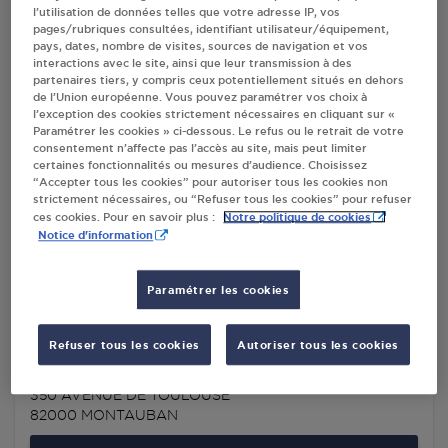
l’utilisation de données telles que votre adresse IP, vos
CAMINEL SAS - RURAL MASTER MONTAUBAN
pages/rubriques consultées, identifiant utilisateur/équipement,
pays, dates, nombre de visites, sources de navigation et vos
AVENUE DE L'EUROPE
interactions avec le site, ainsi que leur transmission à des
ZI ALBASUD
partenaires tiers, y compris ceux potentiellement situés en dehors
82000
MONTAUBAN
de l’Union européenne. Vous pouvez paramétrer vos choix à
l’exception des cookies strictement nécessaires en cliquant sur «
Paramétrer les cookies » ci-dessous. Le refus ou le retrait de votre
S'Y RENDRE
consentement n’affecte pas l’accès au site, mais peut limiter
certaines fonctionnalités ou mesures d’audience. Choisissez
“Accepter tous les cookies” pour autoriser tous les cookies non
strictement nécessaires, ou “Refuser tous les cookies” pour refuser
ETABLISSEMENTS BARRERA MONTAUBAN
Notre politique de cookies
ces cookies. Pour en savoir plus :
585 RUE LOUIS SABATIER
Notice d'information
82000
MONTAUBAN
Paramétrer les cookies
S'Y RENDRE
Refuser tous les cookies
Autoriser tous les cookies
RELAIS TOTAL TESCOU MONTAUBAN
350 AVENUE DE TOULOUSE
82000
MONTAUBAN