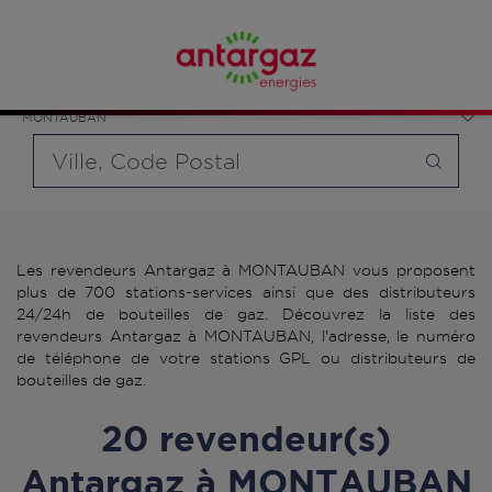
Affinez votre recherche en sélectionnant le modèle de
France
bouteille souhaité et le type de point de vente (revendeur /
Occitanie
distributeur automatique de bouteilles de gaz ou station GPL
Tarn-et-Garonne
carburant)
MONTAUBAN
Requête
Les revendeurs Antargaz à MONTAUBAN vous proposent
plus de 700 stations-services ainsi que des distributeurs
24/24h de bouteilles de gaz. Découvrez la liste des
revendeurs Antargaz à MONTAUBAN, l'adresse, le numéro
de téléphone de votre stations GPL ou distributeurs de
bouteilles de gaz.
20 revendeur(s)
Antargaz à MONTAUBAN