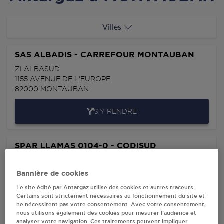
Villes
SAS ALBADIS - CARREFOUR MONTAUBAN
ZI ALBASUD
1155 AVENUE DE L'EUROPE
82000
MONTAUBAN
S'Y RENDRE
SPAR LLAMAS 0104-0 - CODISUD
MONTAUBAN
35 AVENUE DU 11E REGIMENT D'INFANTER
Bannière de cookies
82000
MONTAUBAN
Le site édité par Antargaz utilise des cookies et autres traceurs.
Certains sont strictement nécessaires au fonctionnement du site et
S'Y RENDRE
ne nécessitent pas votre consentement. Avec votre consentement,
nous utilisons également des cookies pour mesurer l’audience et
analyser votre navigation. Ces traitements peuvent impliquer