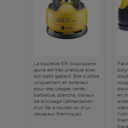
La bouteille Elfi biopropane
Facil
jaune est très pratique avec
polyv
son petit gabarit. Elle s'utilise
bout
uniquement en extérieur
roug
pour des usages variés :
pour
barbecue, plancha, travaux
en i
de bricolage (alimentation
exté
d'un fer à souder ou d'un
plan
décapeur thermique).
l'ut
ther
trav