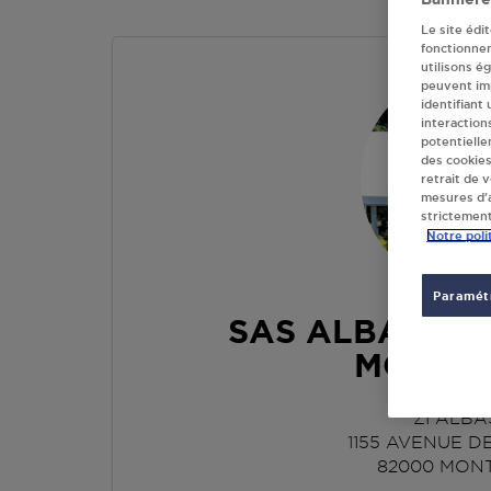
Le site édi
fonctionne
utilisons é
peuvent imp
identifiant
interaction
potentielle
des cookies
retrait de 
mesures d’a
strictement
Notre poli
Paramétr
SAS ALBADIS 
MONTA
ZI ALB
1155 AVENUE D
82000
MON