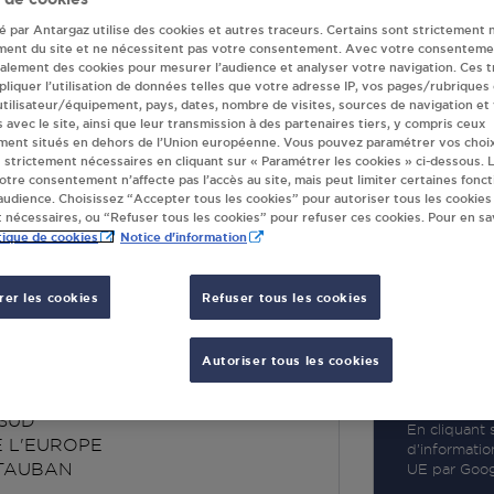
té par Antargaz utilise des cookies et autres traceurs. Certains sont strictement 
ment du site et ne nécessitent pas votre consentement. Avec votre consenteme
galement des cookies pour mesurer l’audience et analyser votre navigation. Ces 
liquer l’utilisation de données telles que votre adresse IP, vos pages/rubriques
 utilisateur/équipement, pays, dates, nombre de visites, sources de navigation et
R
s avec le site, ainsi que leur transmission à des partenaires tiers, y compris ceux
ment situés en dehors de l’Union européenne. Vous pouvez paramétrer vos choix
 strictement nécessaires en cliquant sur « Paramétrer les cookies » ci-dessous. L
votre consentement n’affecte pas l’accès au site, mais peut limiter certaines fonct
udience. Choisissez “Accepter tous les cookies” pour autoriser tous les cookies
 nécessaires, ou “Refuser tous les cookies” pour refuser ces cookies. Pour en sav
tique de cookies
Notice d'information
er les cookies
Refuser tous les cookies
- CARREFOUR
UBAN
Autoriser tous les cookies
ASUD
En cliquant s
E L'EUROPE
d’informatio
TAUBAN
UE par Googl