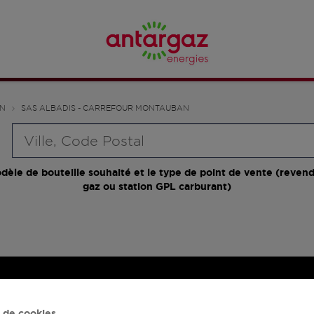
N
SAS ALBADIS - CARREFOUR MONTAUBAN
Requête
dèle de bouteille souhaité et le type de point de vente (revend
gaz ou station GPL carburant)
 de cookies