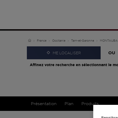
France
Occitanie
Tarn-et-Garonne
MONTAUBA
OU
ME LOCALISER
Affinez votre recherche en sélectionnant le mo
Présentation
Plan
Produits
Bannière