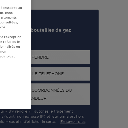
nécessaires au
nt, nous
traitements
 consultées,
 vos
evendeur de bouteilles de gaz
 à l’exception
e refus ou le
ionnalités ou
 non
oir plus :
S'Y RENDRE
AFFICHER LE TÉLÉPHONE
RECEVOIR LES COORDONNÉES DU
REVENDEUR
ur « S’y rendre », j’autorise le traitement
ns (dont mon adresse IP) et leur transfert hors
e Maps afin d’afficher la carte.
En savoir plus