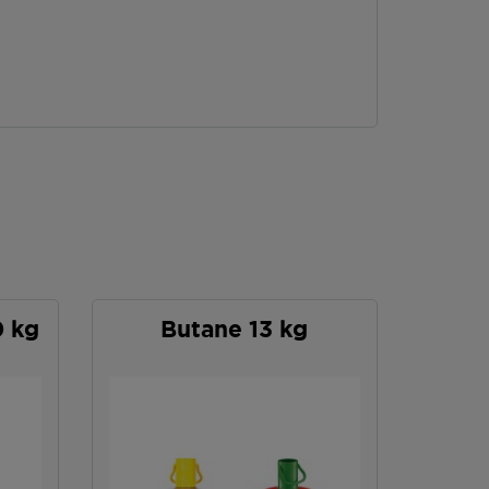
0 kg
Butane 13 kg
P