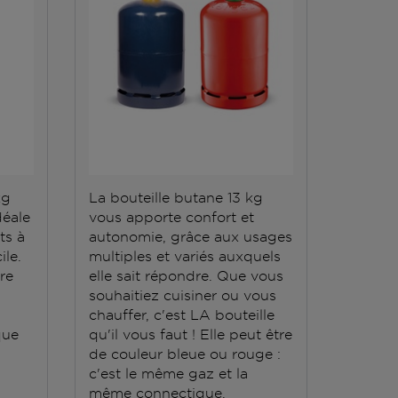
kg
La bouteille butane 13 kg
La bout
déale
vous apporte confort et
répond 
ts à
autonomie, grâce aux usages
Elle do
ile.
multiples et variés auxquels
stockée
ère
elle sait répondre. Que vous
conten
souhaitiez cuisiner ou vous
grande
chauffer, c'est LA bouteille
que
qu'il vous faut ! Elle peut être
de couleur bleue ou rouge :
c'est le même gaz et la
même connectique.