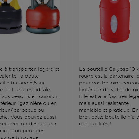
e à transporter, légère et
La bouteille Calypso 10 
alente, la petite
rouge est la partenaire i
eille butane 5,5 kg
pour vos besoins couran
e ou bleue est idéale
l'intérieur de votre domic
 vos besoins en cuisson,
Elle est à la fois très lég
ntérieur (gazinière ou en
mais aussi résistante,
rieur (barbecue ou
maniable et pratique. En
cha. Vous pouvez aussi
bref, cette bouteille n'a 
iliser avec un désherbeur
des qualités !
mique ou pour des
aux de bricolage.