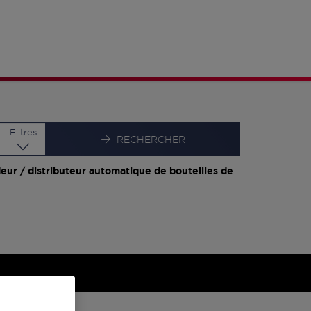
Latitude
Longitude
Filtres
RECHERCHER
eur / distributeur automatique de bouteilles de