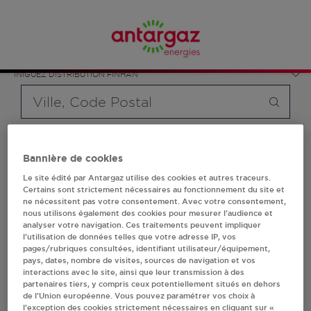
Affinez votre recherche en sélectionnant le modèle de
bouteille souhaité et le type de point de vente (revendeur /
France
distributeur automatique de bouteilles de gaz ou station GPL
FINHAN
carburant)
INIGUEZ DISTRIBUTION FINHAN
Requête
Bannière de cookies
Les revendeurs Antargaz à FINHAN vous proposent plus de
Le site édité par Antargaz utilise des cookies et autres traceurs.
700 stations-services ainsi que des distributeurs 24/24h de
Certains sont strictement nécessaires au fonctionnement du site et
bouteilles de gaz. Découvrez la liste des revendeurs
ne nécessitent pas votre consentement. Avec votre consentement,
Antargaz à FINHAN, l'adresse, le numéro de téléphone de
nous utilisons également des cookies pour mesurer l’audience et
votre stations GPL ou distributeurs de bouteilles de gaz.
analyser votre navigation. Ces traitements peuvent impliquer
l’utilisation de données telles que votre adresse IP, vos
pages/rubriques consultées, identifiant utilisateur/équipement,
2 revendeur(s) Antargaz
pays, dates, nombre de visites, sources de navigation et vos
interactions avec le site, ainsi que leur transmission à des
à FINHAN
partenaires tiers, y compris ceux potentiellement situés en dehors
de l’Union européenne. Vous pouvez paramétrer vos choix à
l’exception des cookies strictement nécessaires en cliquant sur «