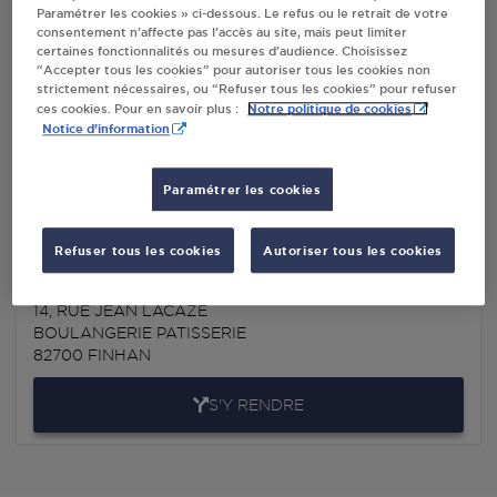
Paramétrer les cookies » ci-dessous. Le refus ou le retrait de votre
consentement n’affecte pas l’accès au site, mais peut limiter
Villes
certaines fonctionnalités ou mesures d’audience. Choisissez
“Accepter tous les cookies” pour autoriser tous les cookies non
strictement nécessaires, ou “Refuser tous les cookies” pour refuser
INIGUEZ DISTRIBUTION FINHAN
Notre politique de cookies
ces cookies. Pour en savoir plus :
Notice d'information
CHEMIN DE MONTAUBAN
82700
FINHAN
Paramétrer les cookies
S'Y RENDRE
Refuser tous les cookies
Autoriser tous les cookies
CAGNAC STEPHANE BOULANGERIE FINHAN
14, RUE JEAN LACAZE
BOULANGERIE PATISSERIE
82700
FINHAN
S'Y RENDRE