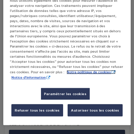
nous utilisons également des cookies pour mesurer l’audience et
GRAVE
analyser votre navigation. Ces traitements peuvent impliquer
l’utilisation de données telles que votre adresse IP, vos
pages/rubriques consultées, identifiant utilisateur/équipement,
pays, dates, nombre de visites, sources de navigation et vos
interactions avec le site, ainsi que leur transmission à des
Villes
partenaires tiers, y compris ceux potentiellement situés en dehors
de l’Union européenne. Vous pouvez paramétrer vos choix à
l’exception des cookies strictement nécessaires en cliquant sur «
CARREFOUR CONTACT DISTRIBUTION VERL
Paramétrer les cookies » ci-dessous. Le refus ou le retrait de votre
ST NICOLAS DE LA GRAVE
consentement n’affecte pas l’accès au site, mais peut limiter
certaines fonctionnalités ou mesures d’audience. Choisissez
634 ROUTE DE DOUZIL
“Accepter tous les cookies” pour autoriser tous les cookies non
ROUTE DE CASTELMAYRAN
strictement nécessaires, ou “Refuser tous les cookies” pour refuser
82210
ST NICOLAS DE LA GRAVE
Notre politique de cookies
ces cookies. Pour en savoir plus :
Notice d'information
S'Y RENDRE
Paramétrer les cookies
STATION TOTAL - PENA S.A.R.L. ST NICOLAS
DE LA GRAVE
Refuser tous les cookies
Autoriser tous les cookies
13 AV. NOTRE DAME
82210
ST NICOLAS DE LA GRAVE