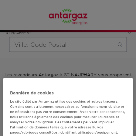
Affinez votre recherche en sélectionnant le modèle de
France
bouteille souhaité et le type de point de vente (revendeur /
Occitanie
distributeur automatique de bouteilles de gaz ou station GPL
Tarn-et-Garonne
carburant)
ST NAUPHARY
Requête
Les revendeurs Antargaz à ST NAUPHARY vous proposent
plus de 700 stations-services ainsi que des distributeurs
24/24h de bouteilles de gaz. Découvrez la liste des
Bannière de cookies
revendeurs Antargaz à ST NAUPHARY, l'adresse, le numéro
de téléphone de votre stations GPL ou distributeurs de
Le site édité par Antargaz utilise des cookies et autres traceurs.
bouteilles de gaz.
Certains sont strictement nécessaires au fonctionnement du site et
ne nécessitent pas votre consentement. Avec votre consentement,
nous utilisons également des cookies pour mesurer l’audience et
1 revendeur(s) Antargaz
analyser votre navigation. Ces traitements peuvent impliquer
l’utilisation de données telles que votre adresse IP, vos
à ST NAUPHARY
pages/rubriques consultées, identifiant utilisateur/équipement,