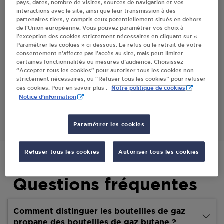
pays, dates, nombre de visites, sources de navigation et vos
interactions avec le site, ainsi que leur transmission à des
partenaires tiers, y compris ceux potentiellement situés en dehors
Villes
de l’Union européenne. Vous pouvez paramétrer vos choix à
l’exception des cookies strictement nécessaires en cliquant sur «
Paramétrer les cookies » ci-dessous. Le refus ou le retrait de votre
CARREFOUR EXPRESS SND82 ST NAUPHARY
consentement n’affecte pas l’accès au site, mais peut limiter
certaines fonctionnalités ou mesures d’audience. Choisissez
788 ROUTE D'ALBI
“Accepter tous les cookies” pour autoriser tous les cookies non
82370
ST NAUPHARY
strictement nécessaires, ou “Refuser tous les cookies” pour refuser
Notre politique de cookies
ces cookies. Pour en savoir plus :
Notice d'information
S'Y RENDRE
Paramétrer les cookies
Refuser tous les cookies
Autoriser tous les cookies
Questions fréquentes
Comment distinguer les bouteilles de gaz
propane des bouteilles de gaz butane ?