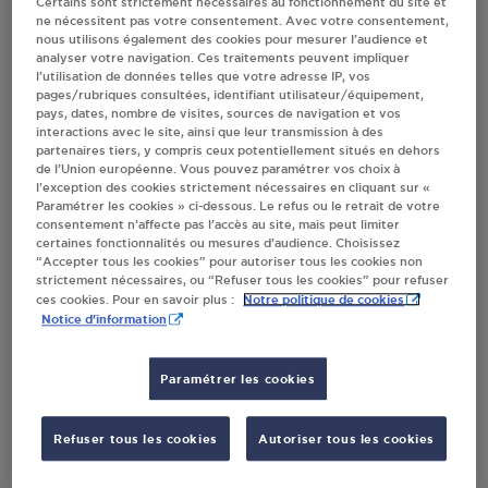
Certains sont strictement nécessaires au fonctionnement du site et
ne nécessitent pas votre consentement. Avec votre consentement,
Villes
nous utilisons également des cookies pour mesurer l’audience et
analyser votre navigation. Ces traitements peuvent impliquer
l’utilisation de données telles que votre adresse IP, vos
INTERMARCHE SUPER SYLVERIC MONTECH
pages/rubriques consultées, identifiant utilisateur/équipement,
pays, dates, nombre de visites, sources de navigation et vos
13 AVENUE DE LA MOUSCANE
interactions avec le site, ainsi que leur transmission à des
82700
MONTECH
partenaires tiers, y compris ceux potentiellement situés en dehors
de l’Union européenne. Vous pouvez paramétrer vos choix à
l’exception des cookies strictement nécessaires en cliquant sur «
S'Y RENDRE
Paramétrer les cookies » ci-dessous. Le refus ou le retrait de votre
consentement n’affecte pas l’accès au site, mais peut limiter
certaines fonctionnalités ou mesures d’audience. Choisissez
“Accepter tous les cookies” pour autoriser tous les cookies non
STATION GPL CARBURANT INTERMARCHE
strictement nécessaires, ou “Refuser tous les cookies” pour refuser
MONTECH
Notre politique de cookies
ces cookies. Pour en savoir plus :
Notice d'information
13 AVENUE DE LA MOUSCANE
82700
MONTECH
Paramétrer les cookies
S'Y RENDRE
Refuser tous les cookies
Autoriser tous les cookies
CARREFOUR EXPRESS CRISNAMT MONTECH