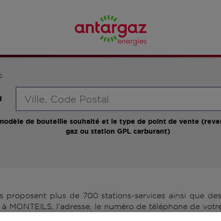
S
Requête
U
modèle de bouteille souhaité et le type de point de vente (reve
gaz ou station GPL carburant)
roposent plus de 700 stations-services ainsi que des 
 à MONTEILS, l'adresse, le numéro de téléphone de votre 