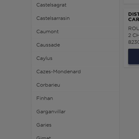
Castelsagrat
DIS
Castelsarrasin
CAR
ROU
Caumont
2 C
823
Caussade
Caylus
Cazes-Mondenard
Corbarieu
Finhan
Garganvillar
Garies
Gimat