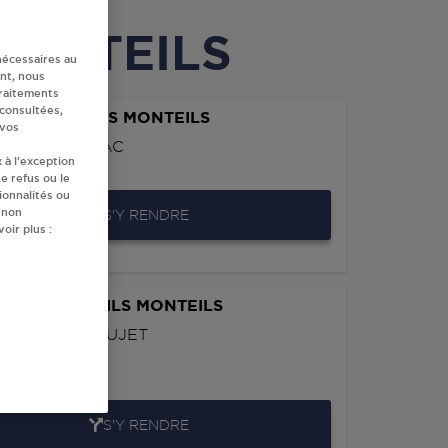
 MONTEILS
nécessaires au
nt, nous
traitements
 consultées,
SAC JACQUES MONTEILS
 vos
N DE VINDRAC
 à l’exception
0
MONTEILS
e refus ou le
ionnalités ou
 non
S'Y RENDRE
oir plus :
ARASSE ET FILS MONTEILS
HEMIN DU POUJET
OUGET
0
MONTEILS
S'Y RENDRE