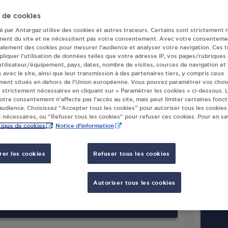
 de cookies
eur(s) Antargaz à
té par Antargaz utilise des cookies et autres traceurs. Certains sont strictement 
ment du site et ne nécessitent pas votre consentement. Avec votre consenteme
galement des cookies pour mesurer l’audience et analyser votre navigation. Ces 
liquer l’utilisation de données telles que votre adresse IP, vos pages/rubriques
REFOUR MARKET ENILA MONTEILS
PRAIS
 utilisateur/équipement, pays, dates, nombre de visites, sources de navigation et
TE DE VILLEFRANCHE
CHEMI
s avec le site, ainsi que leur transmission à des partenaires tiers, y compris ceux
ment situés en dehors de l’Union européenne. Vous pouvez paramétrer vos choix
HEMIN DES ROUGES
8230
 strictement nécessaires en cliquant sur « Paramétrer les cookies » ci-dessous. L
00
MONTEILS
votre consentement n’affecte pas l’accès au site, mais peut limiter certaines fonct
udience. Choisissez “Accepter tous les cookies” pour autoriser tous les cookies
 nécessaires, ou “Refuser tous les cookies” pour refuser ces cookies. Pour en sav
S'Y RENDRE
tique de cookies
Notice d'information
er les cookies
Refuser tous les cookies
ISE MONTEILS
ETS D
BOURG
788 C
00
MONTEILS
LE P
Autoriser tous les cookies
8230
S'Y RENDRE