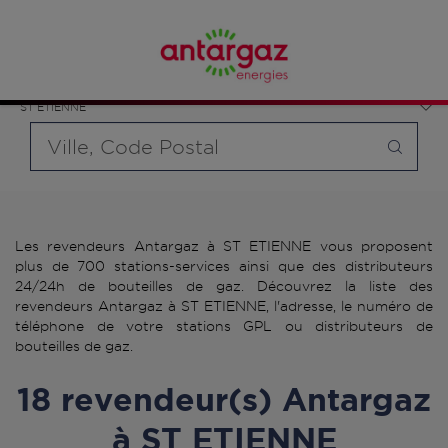
Affinez votre recherche en sélectionnant le modèle de
France
bouteille souhaité et le type de point de vente (revendeur /
Auvergne-Rhône-Alpes
distributeur automatique de bouteilles de gaz ou station GPL
Loire
carburant)
ST ETIENNE
Requête
Les revendeurs Antargaz à ST ETIENNE vous proposent
plus de 700 stations-services ainsi que des distributeurs
24/24h de bouteilles de gaz. Découvrez la liste des
revendeurs Antargaz à ST ETIENNE, l'adresse, le numéro de
téléphone de votre stations GPL ou distributeurs de
bouteilles de gaz.
18 revendeur(s) Antargaz
à ST ETIENNE