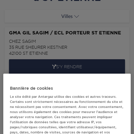
Villes
GMA GIL SAGIM / ECL PORTEUR ST ETIENNE
CHEZ SAGIM
35 RUE SHEURER KESTNER
42100
ST ETIENNE
S'Y RENDRE
CARREFOUR MARKET GILMG DISTRI ST
Bannière de cookies
ETIENNE
Le site édité par Antargaz utilise des cookies et autres traceurs.
93 BOULEVARD NORMANDIE NIEMEN
Certains sont strictement nécessaires au fonctionnement du site et
42000
ST ETIENNE
ne nécessitent pas votre consentement. Avec votre consentement,
nous utilisons également des cookies pour mesurer l’audience et
analyser votre navigation. Ces traitements peuvent impliquer
S'Y RENDRE
l’utilisation de données telles que votre adresse IP, vos
pages/rubriques consultées, identifiant utilisateur/équipement,
pays, dates, nombre de visites, sources de navigation et vos