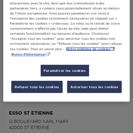
interactions avec le site, ainsi que leur transmission à des
STATION GPL CARBURANT TOTAL ST
partenaires tiers, y compris ceux potentiellement situés en dehors
ETIENNE
de l’Union européenne. Vous pouvez paramétrer vos choix à
l’exception des cookies strictement nécessaires en cliquant sur «
100 RUE DE LA MONTAT
Paramétrer les cookies » ci-dessous. Le refus ou le retrait de votre
42000
ST ETIENNE
consentement n’affecte pas l’accès au site, mais peut limiter
certaines fonctionnalités ou mesures d’audience. Choisissez
“Accepter tous les cookies” pour autoriser tous les cookies non
S'Y RENDRE
strictement nécessaires, ou “Refuser tous les cookies” pour refuser
Notre politique de cookies
ces cookies. Pour en savoir plus :
Notice d'information
STATION GPL CARBURANT TOTAL ST
ETIENNE
Paramétrer les cookies
LA TERRASSE MASSENET - 11 AVENUE DE VERDUN
42000
ST ETIENNE
Refuser tous les cookies
Autoriser tous les cookies
S'Y RENDRE
ESSO ST ETIENNE
12 BOULEVARD KARL MARX
42000
ST ETIENNE