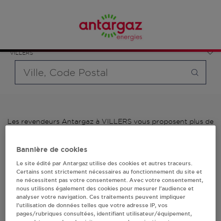
Affinez votre recherche en sélectionnant le modèle de
France
bouteille souhaité et le type de point de vente (revendeur /
Auvergne-Rhône-Alpes
distributeur automatique de bouteilles de gaz ou station GPL
Loire
carburant)
VILLERS
Requête
Les revendeurs Antargaz à VILLERS vous proposent plus de
700 stations-services ainsi que des distributeurs 24/24h de
bouteilles de gaz. Découvrez la liste des revendeurs
Bannière de cookies
Antargaz à VILLERS, l'adresse, le numéro de téléphone de
votre stations GPL ou distributeurs de bouteilles de gaz.
Le site édité par Antargaz utilise des cookies et autres traceurs.
Certains sont strictement nécessaires au fonctionnement du site et
ne nécessitent pas votre consentement. Avec votre consentement,
1 revendeur(s) Antargaz
nous utilisons également des cookies pour mesurer l’audience et
analyser votre navigation. Ces traitements peuvent impliquer
à VILLERS
l’utilisation de données telles que votre adresse IP, vos
pages/rubriques consultées, identifiant utilisateur/équipement,