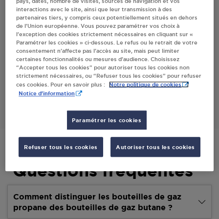
pays, dates, nombre de visites, sources de navigation et vos
interactions avec le site, ainsi que leur transmission à des
Villes
partenaires tiers, y compris ceux potentiellement situés en dehors
de l’Union européenne. Vous pouvez paramétrer vos choix à
l’exception des cookies strictement nécessaires en cliquant sur «
LE FOURNIL OIS VILLERS
Paramétrer les cookies » ci-dessous. Le refus ou le retrait de votre
consentement n’affecte pas l’accès au site, mais peut limiter
319 GRAND-RUE
certaines fonctionnalités ou mesures d’audience. Choisissez
42460
VILLERS
“Accepter tous les cookies” pour autoriser tous les cookies non
strictement nécessaires, ou “Refuser tous les cookies” pour refuser
Notre politique de cookies
ces cookies. Pour en savoir plus :
S'Y RENDRE
Notice d'information
Paramétrer les cookies
Refuser tous les cookies
Autoriser tous les cookies
Questions fréquentes
Comment distinguer les bouteilles de gaz
propane des bouteilles de gaz butane ?