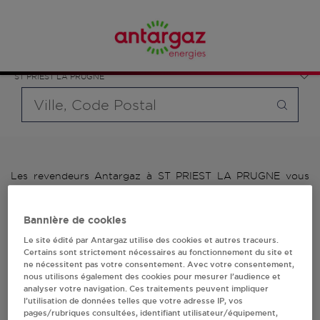
Affinez votre recherche en sélectionnant le modèle de
France
bouteille souhaité et le type de point de vente (revendeur /
Auvergne-Rhône-Alpes
distributeur automatique de bouteilles de gaz ou station GPL
Loire
carburant)
ST PRIEST LA PRUGNE
Requête
Les revendeurs Antargaz à ST PRIEST LA PRUGNE vous
proposent plus de 700 stations-services ainsi que des
distributeurs 24/24h de bouteilles de gaz. Découvrez la liste
des revendeurs Antargaz à ST PRIEST LA PRUGNE,
Bannière de cookies
l'adresse, le numéro de téléphone de votre stations GPL ou
Le site édité par Antargaz utilise des cookies et autres traceurs.
distributeurs de bouteilles de gaz.
Certains sont strictement nécessaires au fonctionnement du site et
ne nécessitent pas votre consentement. Avec votre consentement,
1 revendeur(s) Antargaz
nous utilisons également des cookies pour mesurer l’audience et
analyser votre navigation. Ces traitements peuvent impliquer
l’utilisation de données telles que votre adresse IP, vos
à ST PRIEST LA PRUGNE
pages/rubriques consultées, identifiant utilisateur/équipement,