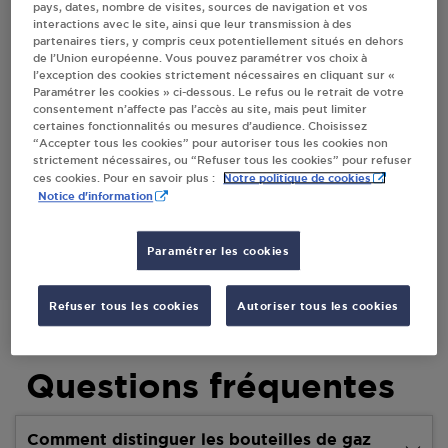
pays, dates, nombre de visites, sources de navigation et vos
interactions avec le site, ainsi que leur transmission à des
partenaires tiers, y compris ceux potentiellement situés en dehors
Villes
de l’Union européenne. Vous pouvez paramétrer vos choix à
l’exception des cookies strictement nécessaires en cliquant sur «
Paramétrer les cookies » ci-dessous. Le refus ou le retrait de votre
EPICERIE SAINT PRIEST - FABRICE SOU ST
consentement n’affecte pas l’accès au site, mais peut limiter
PRIEST LA PRUGNE
certaines fonctionnalités ou mesures d’audience. Choisissez
“Accepter tous les cookies” pour autoriser tous les cookies non
12 ROUTE DE VICHY
strictement nécessaires, ou “Refuser tous les cookies” pour refuser
42830
ST PRIEST LA PRUGNE
Notre politique de cookies
ces cookies. Pour en savoir plus :
Notice d'information
S'Y RENDRE
Paramétrer les cookies
Refuser tous les cookies
Autoriser tous les cookies
Questions fréquentes
Comment distinguer les bouteilles de gaz