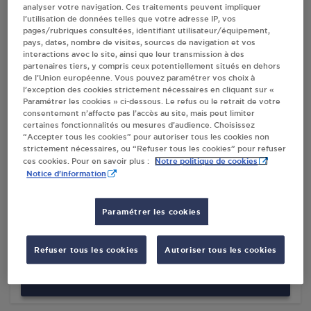
analyser votre navigation. Ces traitements peuvent impliquer
l’utilisation de données telles que votre adresse IP, vos
pages/rubriques consultées, identifiant utilisateur/équipement,
Villes
pays, dates, nombre de visites, sources de navigation et vos
interactions avec le site, ainsi que leur transmission à des
partenaires tiers, y compris ceux potentiellement situés en dehors
CARREFOUR - SARL CECYL BOURG
de l’Union européenne. Vous pouvez paramétrer vos choix à
ARGENTAL
l’exception des cookies strictement nécessaires en cliquant sur «
Paramétrer les cookies » ci-dessous. Le refus ou le retrait de votre
ZA LES RIVETS
consentement n’affecte pas l’accès au site, mais peut limiter
42220
BOURG ARGENTAL
certaines fonctionnalités ou mesures d’audience. Choisissez
“Accepter tous les cookies” pour autoriser tous les cookies non
strictement nécessaires, ou “Refuser tous les cookies” pour refuser
S'Y RENDRE
Notre politique de cookies
ces cookies. Pour en savoir plus :
Notice d'information
LA MAISON.FR BOURG ARGENTAL
Paramétrer les cookies
Z I DES RIVETS
ALLEE DES MICOUCCOULIERS
42220
BOURG ARGENTAL
Refuser tous les cookies
Autoriser tous les cookies
S'Y RENDRE