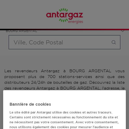
Affinez votre recherche en sélectionnant le modèle de
France
bouteille souhaité et le type de point de vente (revendeur /
Auvergne-Rhône-Alpes
distributeur automatique de bouteilles de gaz ou station GPL
Loire
carburant)
BOURG ARGENTAL
Requête
Les revendeurs Antargaz à BOURG ARGENTAL vous
proposent plus de 700 stations-services ainsi que des
distributeurs 24/24h de bouteilles de gaz. Découvrez la liste
des revendeurs Antargaz à BOURG ARGENTAL, l'adresse, le
numéro de téléphone de votre stations GPL ou distributeurs
de bouteilles de gaz.
Bannière de cookies
3 revendeur(s) Antargaz
Le site édité par Antargaz utilise des cookies et autres traceurs.
Certains sont strictement nécessaires au fonctionnement du site et
ne nécessitent pas votre consentement. Avec votre consentement,
à BOURG ARGENTAL
nous utilisons également des cookies pour mesurer l’audience et