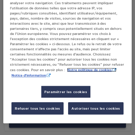
analyser votre navigation. Ces traitements peuvent impliquer
l’utilisation de données telles que votre adresse IP, vos
pages/rubriques consultées, identifiant utilisateur/équipement,
Villes
pays, dates, nombre de visites, sources de navigation et vos
interactions avec le site, ainsi que leur transmission à des
partenaires tiers, y compris ceux potentiellement situés en dehors
CARREFOUR MARKET - RIPADIS RIVE DE
de l’Union européenne. Vous pouvez paramétrer vos choix à
GIER
l’exception des cookies strictement nécessaires en cliquant sur «
Paramétrer les cookies » ci-dessous. Le refus ou le retrait de votre
RUE JEAN BAPTISTE BERLIER
consentement n’affecte pas l’accès au site, mais peut limiter
42800
RIVE DE GIER
certaines fonctionnalités ou mesures d’audience. Choisissez
“Accepter tous les cookies” pour autoriser tous les cookies non
strictement nécessaires, ou “Refuser tous les cookies” pour refuser
S'Y RENDRE
Notre politique de cookies
ces cookies. Pour en savoir plus :
Notice d'information
DISTRIBUTEUR AUTOMATIQUE 24/24
INTERMARCHE RIVE DE GIER
Paramétrer les cookies
AVENUE MARECHAL JUIN
42800
RIVE DE GIER
Refuser tous les cookies
Autoriser tous les cookies
S'Y RENDRE