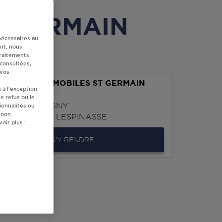
ST GERMAIN
nécessaires au
nt, nous
traitements
 consultées,
 vos
RMAIN AUTOMOBILES ST GERMAIN
 à l’exception
NASSE
e refus ou le
UE DE PERSIGNY
ionnalités ou
 non
0
ST GERMAIN LESPINASSE
oir plus :
S'Y RENDRE