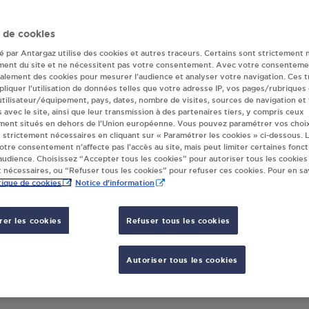
ur(s) Antargaz à 
 de cookies
té par Antargaz utilise des cookies et autres traceurs. Certains sont strictement 
LESPINASSE
ment du site et ne nécessitent pas votre consentement. Avec votre consenteme
galement des cookies pour mesurer l’audience et analyser votre navigation. Ces 
liquer l’utilisation de données telles que votre adresse IP, vos pages/rubriques
 utilisateur/équipement, pays, dates, nombre de visites, sources de navigation et
s avec le site, ainsi que leur transmission à des partenaires tiers, y compris ceux
M VERT VILLAGE ST GERMAIN LESPIN ST
ST GE
ment situés en dehors de l’Union européenne. Vous pouvez paramétrer vos choix
MAIN LESPINASSE
LESPI
 strictement nécessaires en cliquant sur « Paramétrer les cookies » ci-dessous. L
TE DE NOAILLY
304 R
votre consentement n’affecte pas l’accès au site, mais peut limiter certaines fonct
udience. Choisissez “Accepter tous les cookies” pour autoriser tous les cookies
40
ST GERMAIN LESPINASSE
4264
 nécessaires, ou “Refuser tous les cookies” pour refuser ces cookies. Pour en sav
tique de cookies
Notice d'information
S'Y RENDRE
er les cookies
Refuser tous les cookies
Autoriser tous les cookies