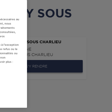
OUILLY SOUS
nécessaires au
nt, nous
traitements
 consultées,
 vos
RC POUILLY SOUS CHARLIEU
 à l’exception
UE DE ROANNE
e refus ou le
ionnalités ou
0
POUILLY SOUS CHARLIEU
 non
oir plus :
S'Y RENDRE