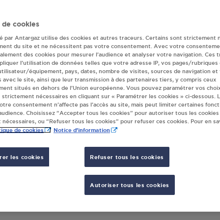
r(s) Antargaz à P
 de cookies
té par Antargaz utilise des cookies et autres traceurs. Certains sont strictement 
CHARLIEU
ment du site et ne nécessitent pas votre consentement. Avec votre consenteme
galement des cookies pour mesurer l’audience et analyser votre navigation. Ces 
liquer l’utilisation de données telles que votre adresse IP, vos pages/rubriques
 utilisateur/équipement, pays, dates, nombre de visites, sources de navigation et
s avec le site, ainsi que leur transmission à des partenaires tiers, y compris ceux
ROIX GARAGE STAT ESSO POUILLY
LECLE
ment situés en dehors de l’Union européenne. Vous pouvez paramétrer vos choix
S CHARLIEU
650 R
 strictement nécessaires en cliquant sur « Paramétrer les cookies » ci-dessous. L
 DE LA REPUBLIQUE
votre consentement n’affecte pas l’accès au site, mais peut limiter certaines fonct
4272
udience. Choisissez “Accepter tous les cookies” pour autoriser tous les cookies
20
POUILLY SOUS CHARLIEU
 nécessaires, ou “Refuser tous les cookies” pour refuser ces cookies. Pour en sav
tique de cookies
Notice d'information
S'Y RENDRE
er les cookies
Refuser tous les cookies
Autoriser tous les cookies