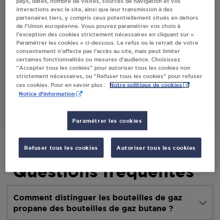
pays, dates, nombre de visites, sources de navigation et vos
interactions avec le site, ainsi que leur transmission à des
Villes
partenaires tiers, y compris ceux potentiellement situés en dehors
de l’Union européenne. Vous pouvez paramétrer vos choix à
l’exception des cookies strictement nécessaires en cliquant sur «
VIVAL RIS
Paramétrer les cookies » ci-dessous. Le refus ou le retrait de votre
consentement n’affecte pas l’accès au site, mais peut limiter
2 PLACE DE LA LIBERTE
certaines fonctionnalités ou mesures d’audience. Choisissez
63290
RIS
“Accepter tous les cookies” pour autoriser tous les cookies non
strictement nécessaires, ou “Refuser tous les cookies” pour refuser
Notre politique de cookies
ces cookies. Pour en savoir plus :
S'Y RENDRE
Notice d'information
Paramétrer les cookies
Refuser tous les cookies
Autoriser tous les cookies
Questions fréquentes
Comment distinguer les bouteilles de gaz
propane des bouteilles de gaz butane ?