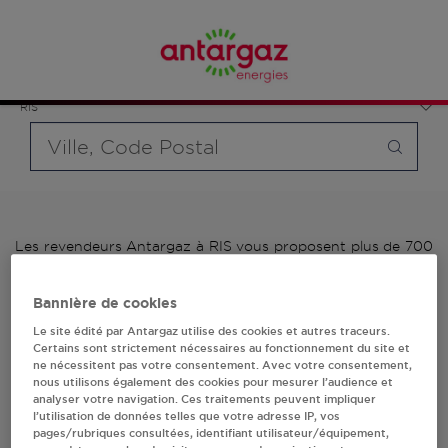
Affinez votre recherche en sélectionnant le modèle de
France
bouteille souhaité et le type de point de vente (revendeur /
Auvergne-Rhône-Alpes
distributeur automatique de bouteilles de gaz ou station GPL
Puy-de-Dôme
carburant)
RIS
Requête
Les revendeurs Antargaz à RIS vous proposent plus de 700
stations-services ainsi que des distributeurs 24/24h de
bouteilles de gaz. Découvrez la liste des revendeurs
Bannière de cookies
Antargaz à RIS, l'adresse, le numéro de téléphone de votre
stations GPL ou distributeurs de bouteilles de gaz.
Le site édité par Antargaz utilise des cookies et autres traceurs.
Certains sont strictement nécessaires au fonctionnement du site et
ne nécessitent pas votre consentement. Avec votre consentement,
1 revendeur(s) Antargaz
nous utilisons également des cookies pour mesurer l’audience et
analyser votre navigation. Ces traitements peuvent impliquer
à RIS
l’utilisation de données telles que votre adresse IP, vos
pages/rubriques consultées, identifiant utilisateur/équipement,