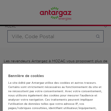
Affinez votre recherche en sélectionnant le modèle de
France
bouteille souhaité et le type de point de vente (revendeur /
Auvergne-Rhône-Alpes
distributeur automatique de bouteilles de gaz ou station GPL
Puy-de-Dôme
carburant)
MOZAC
Requête
Les revendeurs Antargaz à MOZAC vous proposent plus de
700 stations-services ainsi que des distributeurs 24/24h de
bouteilles de gaz. Découvrez la liste des revendeurs
Bannière de cookies
Antargaz à MOZAC, l'adresse, le numéro de téléphone de
votre stations GPL ou distributeurs de bouteilles de gaz.
Le site édité par Antargaz utilise des cookies et autres traceurs.
Certains sont strictement nécessaires au fonctionnement du site et
1 revendeur(s) Antargaz
ne nécessitent pas votre consentement. Avec votre consentement,
nous utilisons également des cookies pour mesurer l’audience et
analyser votre navigation. Ces traitements peuvent impliquer
à MOZAC
l’utilisation de données telles que votre adresse IP, vos
pages/rubriques consultées, identifiant utilisateur/équipement,