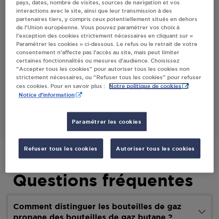
pays, dates, nombre de visites, sources de navigation et vos
interactions avec le site, ainsi que leur transmission à des
Villes
partenaires tiers, y compris ceux potentiellement situés en dehors
de l’Union européenne. Vous pouvez paramétrer vos choix à
l’exception des cookies strictement nécessaires en cliquant sur «
WELDOM MOZAC
Paramétrer les cookies » ci-dessous. Le refus ou le retrait de votre
consentement n’affecte pas l’accès au site, mais peut limiter
63 AVENUE JEAN JAURES
certaines fonctionnalités ou mesures d’audience. Choisissez
556
“Accepter tous les cookies” pour autoriser tous les cookies non
63200
MOZAC
strictement nécessaires, ou “Refuser tous les cookies” pour refuser
Notre politique de cookies
ces cookies. Pour en savoir plus :
Notice d'information
S'Y RENDRE
Paramétrer les cookies
Refuser tous les cookies
Autoriser tous les cookies
Questions fréquentes
Comment distinguer les bouteilles de gaz
propane des bouteilles de gaz butane ?