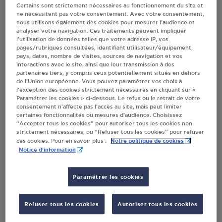
Certains sont strictement nécessaires au fonctionnement du site et
ne nécessitent pas votre consentement. Avec votre consentement,
Villes
nous utilisons également des cookies pour mesurer l’audience et
analyser votre navigation. Ces traitements peuvent impliquer
l’utilisation de données telles que votre adresse IP, vos
CARREFOUR FRA240 LEMPDES
pages/rubriques consultées, identifiant utilisateur/équipement,
pays, dates, nombre de visites, sources de navigation et vos
RN 89
interactions avec le site, ainsi que leur transmission à des
26 AVENUE DE L EUROPE
partenaires tiers, y compris ceux potentiellement situés en dehors
63370
LEMPDES
de l’Union européenne. Vous pouvez paramétrer vos choix à
l’exception des cookies strictement nécessaires en cliquant sur «
Paramétrer les cookies » ci-dessous. Le refus ou le retrait de votre
S'Y RENDRE
consentement n’affecte pas l’accès au site, mais peut limiter
certaines fonctionnalités ou mesures d’audience. Choisissez
“Accepter tous les cookies” pour autoriser tous les cookies non
strictement nécessaires, ou “Refuser tous les cookies” pour refuser
CARREFOUR EXPRESS LEMPDES
Notre politique de cookies
ces cookies. Pour en savoir plus :
7 PLACE CHARLES DE GAULLE
Notice d'information
63370
LEMPDES
Paramétrer les cookies
S'Y RENDRE
Refuser tous les cookies
Autoriser tous les cookies
DANIEL PERIE SARL LEMPDES