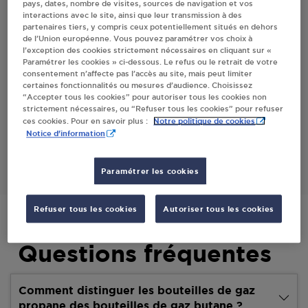
pays, dates, nombre de visites, sources de navigation et vos
interactions avec le site, ainsi que leur transmission à des
Villes
partenaires tiers, y compris ceux potentiellement situés en dehors
de l’Union européenne. Vous pouvez paramétrer vos choix à
l’exception des cookies strictement nécessaires en cliquant sur «
CARREFOUR EXPRESS ORCINES
Paramétrer les cookies » ci-dessous. Le refus ou le retrait de votre
consentement n’affecte pas l’accès au site, mais peut limiter
SARL BARAN
certaines fonctionnalités ou mesures d’audience. Choisissez
LE BOURG
“Accepter tous les cookies” pour autoriser tous les cookies non
63870
ORCINES
strictement nécessaires, ou “Refuser tous les cookies” pour refuser
Notre politique de cookies
ces cookies. Pour en savoir plus :
Notice d'information
S'Y RENDRE
Paramétrer les cookies
Refuser tous les cookies
Autoriser tous les cookies
Questions fréquentes
Comment distinguer les bouteilles de gaz
propane des bouteilles de gaz butane ?