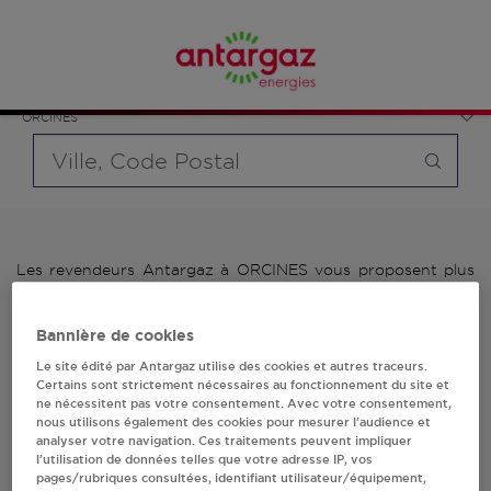
Affinez votre recherche en sélectionnant le modèle de
France
bouteille souhaité et le type de point de vente (revendeur /
Auvergne-Rhône-Alpes
distributeur automatique de bouteilles de gaz ou station GPL
Puy-de-Dôme
carburant)
ORCINES
Requête
Les revendeurs Antargaz à ORCINES vous proposent plus
de 700 stations-services ainsi que des distributeurs 24/24h
de bouteilles de gaz. Découvrez la liste des revendeurs
Bannière de cookies
Antargaz à ORCINES, l'adresse, le numéro de téléphone de
votre stations GPL ou distributeurs de bouteilles de gaz.
Le site édité par Antargaz utilise des cookies et autres traceurs.
Certains sont strictement nécessaires au fonctionnement du site et
1 revendeur(s) Antargaz
ne nécessitent pas votre consentement. Avec votre consentement,
nous utilisons également des cookies pour mesurer l’audience et
analyser votre navigation. Ces traitements peuvent impliquer
à ORCINES
l’utilisation de données telles que votre adresse IP, vos
pages/rubriques consultées, identifiant utilisateur/équipement,