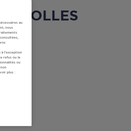
AUGEROLLES
nécessaires au
nt, nous
traitements
 consultées,
 vos
 à l’exception
e refus ou le
ionnalités ou
 non
oir plus :