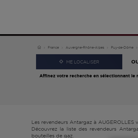
France
Auvergne-Rhône-Alpes
Puy-de-Dôme
O
ME LOCALISER
Affinez votre recherche en sélectionnant le 
Les revendeurs Antargaz à AUGEROLLES vous
Découvrez la liste des revendeurs Antarg
bouteilles de gaz.