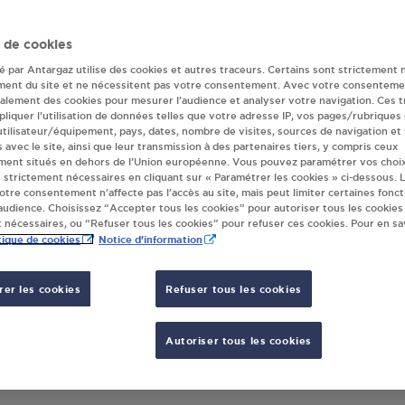
ur(s) Antargaz à 
 de cookies
té par Antargaz utilise des cookies et autres traceurs. Certains sont strictement 
ment du site et ne nécessitent pas votre consentement. Avec votre consenteme
galement des cookies pour mesurer l’audience et analyser votre navigation. Ces 
AL AUGEROLLES
liquer l’utilisation de données telles que votre adresse IP, vos pages/rubriques
UE DE L'EGLISE
 utilisateur/équipement, pays, dates, nombre de visites, sources de navigation et
s avec le site, ainsi que leur transmission à des partenaires tiers, y compris ceux
30
AUGEROLLES
ment situés en dehors de l’Union européenne. Vous pouvez paramétrer vos choix
 strictement nécessaires en cliquant sur « Paramétrer les cookies » ci-dessous. L
votre consentement n’affecte pas l’accès au site, mais peut limiter certaines fonct
S'Y RENDRE
udience. Choisissez “Accepter tous les cookies” pour autoriser tous les cookies
 nécessaires, ou “Refuser tous les cookies” pour refuser ces cookies. Pour en sav
tique de cookies
Notice d'information
er les cookies
Refuser tous les cookies
Autoriser tous les cookies