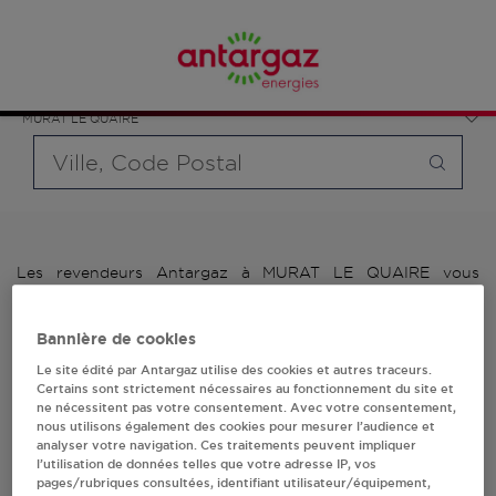
Affinez votre recherche en sélectionnant le modèle de
France
bouteille souhaité et le type de point de vente (revendeur /
Auvergne-Rhône-Alpes
distributeur automatique de bouteilles de gaz ou station GPL
Puy-de-Dôme
carburant)
MURAT LE QUAIRE
Requête
Les revendeurs Antargaz à MURAT LE QUAIRE vous
proposent plus de 700 stations-services ainsi que des
distributeurs 24/24h de bouteilles de gaz. Découvrez la liste
Bannière de cookies
des revendeurs Antargaz à MURAT LE QUAIRE, l'adresse, le
numéro de téléphone de votre stations GPL ou distributeurs
Le site édité par Antargaz utilise des cookies et autres traceurs.
de bouteilles de gaz.
Certains sont strictement nécessaires au fonctionnement du site et
ne nécessitent pas votre consentement. Avec votre consentement,
nous utilisons également des cookies pour mesurer l’audience et
1 revendeur(s) Antargaz
analyser votre navigation. Ces traitements peuvent impliquer
l’utilisation de données telles que votre adresse IP, vos
à MURAT LE QUAIRE
pages/rubriques consultées, identifiant utilisateur/équipement,