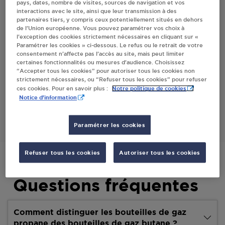
pays, dates, nombre de visites, sources de navigation et vos
interactions avec le site, ainsi que leur transmission à des
partenaires tiers, y compris ceux potentiellement situés en dehors
Villes
de l’Union européenne. Vous pouvez paramétrer vos choix à
l’exception des cookies strictement nécessaires en cliquant sur «
Paramétrer les cookies » ci-dessous. Le refus ou le retrait de votre
INTERMARCHE SUPER MURAT LE QUAIRE
consentement n’affecte pas l’accès au site, mais peut limiter
certaines fonctionnalités ou mesures d’audience. Choisissez
AVENUE DU MARECHAL LECLERC
“Accepter tous les cookies” pour autoriser tous les cookies non
63150
MURAT LE QUAIRE
strictement nécessaires, ou “Refuser tous les cookies” pour refuser
Notre politique de cookies
ces cookies. Pour en savoir plus :
Notice d'information
S'Y RENDRE
Paramétrer les cookies
Refuser tous les cookies
Autoriser tous les cookies
Questions fréquentes
Comment distinguer les bouteilles de gaz
propane des bouteilles de gaz butane ?