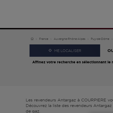
France
Auvergne-Rhône-Alpes
Puy-de-Dôme
O
ME LOCALISER
Affinez votre recherche en sélectionnant le 
Les revendeurs Antargaz à COURPIERE vous 
Découvrez la liste des revendeurs Antargaz 
de gaz.