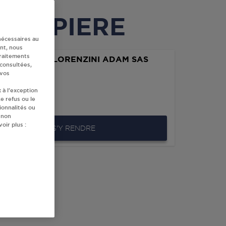
 COURPIERE
nécessaires au
nt, nous
traitements
ON SERVICE LORENZINI ADAM SAS
 consultées,
PIERE
 vos
ON SERVICE
 à l’exception
AN JAURES
e refus ou le
COURPIERE
ionnalités ou
 non
oir plus :
S'Y RENDRE