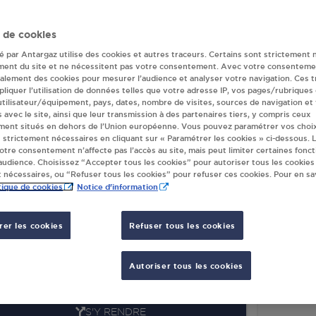
ur(s) Antargaz à
 de cookies
té par Antargaz utilise des cookies et autres traceurs. Certains sont strictement 
ment du site et ne nécessitent pas votre consentement. Avec votre consenteme
galement des cookies pour mesurer l’audience et analyser votre navigation. Ces 
ERMARCHE SUPER DARIE COURPIERE
STATI
liquer l’utilisation de données telles que votre adresse IP, vos pages/rubriques
COUR
AVENUE DE THIERS
 utilisateur/équipement, pays, dates, nombre de visites, sources de navigation et
STATI
s avec le site, ainsi que leur transmission à des partenaires tiers, y compris ceux
20
COURPIERE
ment situés en dehors de l’Union européenne. Vous pouvez paramétrer vos choix
AV JE
 strictement nécessaires en cliquant sur « Paramétrer les cookies » ci-dessous. L
63120
votre consentement n’affecte pas l’accès au site, mais peut limiter certaines fonct
S'Y RENDRE
udience. Choisissez “Accepter tous les cookies” pour autoriser tous les cookies
 nécessaires, ou “Refuser tous les cookies” pour refuser ces cookies. Pour en sav
tique de cookies
Notice d'information
er les cookies
Refuser tous les cookies
EYRE FIOUL COURPIERE
OUTE D AMBERT
DE LACHAMP
Autoriser tous les cookies
20
COURPIERE
S'Y RENDRE