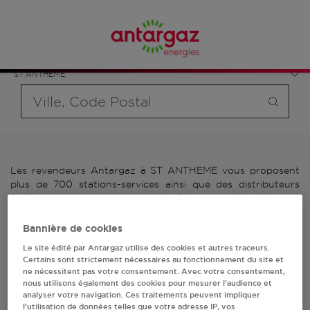
Affinez votre recherche en sélectionnant le modèle de
France
bouteille souhaité et le type de point de vente (revendeur /
Auvergne-Rhône-Alpes
distributeur automatique de bouteilles de gaz ou station GPL
Puy-de-Dôme
carburant)
ST ANTHEME
Requête
Les revendeurs Antargaz à ST ANTHEME vous proposent
plus de 700 stations-services ainsi que des distributeurs
24/24h de bouteilles de gaz. Découvrez la liste des
revendeurs Antargaz à ST ANTHEME, l'adresse, le numéro
de téléphone de votre stations GPL ou distributeurs de
Bannière de cookies
bouteilles de gaz.
Le site édité par Antargaz utilise des cookies et autres traceurs.
Certains sont strictement nécessaires au fonctionnement du site et
2 revendeur(s) Antargaz
ne nécessitent pas votre consentement. Avec votre consentement,
nous utilisons également des cookies pour mesurer l’audience et
analyser votre navigation. Ces traitements peuvent impliquer
à ST ANTHEME
l’utilisation de données telles que votre adresse IP, vos