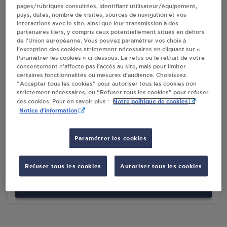
pages/rubriques consultées, identifiant utilisateur/équipement,
pays, dates, nombre de visites, sources de navigation et vos
interactions avec le site, ainsi que leur transmission à des
Villes
partenaires tiers, y compris ceux potentiellement situés en dehors
de l’Union européenne. Vous pouvez paramétrer vos choix à
l’exception des cookies strictement nécessaires en cliquant sur «
DISTR. CASINO FRANCE ST ANTHEME
Paramétrer les cookies » ci-dessous. Le refus ou le retrait de votre
consentement n’affecte pas l’accès au site, mais peut limiter
PL AUBEPIN
certaines fonctionnalités ou mesures d’audience. Choisissez
63660
ST ANTHEME
“Accepter tous les cookies” pour autoriser tous les cookies non
strictement nécessaires, ou “Refuser tous les cookies” pour refuser
Notre politique de cookies
ces cookies. Pour en savoir plus :
S'Y RENDRE
Notice d'information
QG QUINCAILLERIE GRILLET ST ANTHEME
Paramétrer les cookies
11 ROUTE DE MONTBRISON
63660
ST ANTHEME
Refuser tous les cookies
Autoriser tous les cookies
S'Y RENDRE