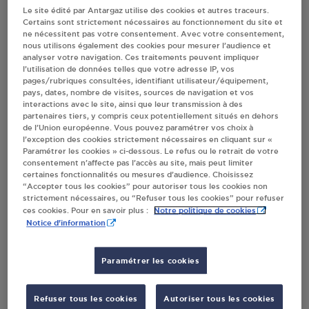
Le site édité par Antargaz utilise des cookies et autres traceurs.
Villes
Certains sont strictement nécessaires au fonctionnement du site et
ne nécessitent pas votre consentement. Avec votre consentement,
nous utilisons également des cookies pour mesurer l’audience et
analyser votre navigation. Ces traitements peuvent impliquer
CLERMONT MATERIEL AUBIERE
l’utilisation de données telles que votre adresse IP, vos
34 RUE DES VARENNES
pages/rubriques consultées, identifiant utilisateur/équipement,
pays, dates, nombre de visites, sources de navigation et vos
63170
AUBIERE
interactions avec le site, ainsi que leur transmission à des
partenaires tiers, y compris ceux potentiellement situés en dehors
S'Y RENDRE
de l’Union européenne. Vous pouvez paramétrer vos choix à
l’exception des cookies strictement nécessaires en cliquant sur «
Paramétrer les cookies » ci-dessous. Le refus ou le retrait de votre
consentement n’affecte pas l’accès au site, mais peut limiter
STATION GPL CARBURANT AUCHAN
certaines fonctionnalités ou mesures d’audience. Choisissez
AUBIERE
“Accepter tous les cookies” pour autoriser tous les cookies non
strictement nécessaires, ou “Refuser tous les cookies” pour refuser
CC PLEIN SUD ROUTE D'ISSOIRE
Notre politique de cookies
ces cookies. Pour en savoir plus :
63170
AUBIERE
Notice d'information
S'Y RENDRE
Paramétrer les cookies
AUCHAN CARBURANT 576 AUBIERE
Refuser tous les cookies
Autoriser tous les cookies