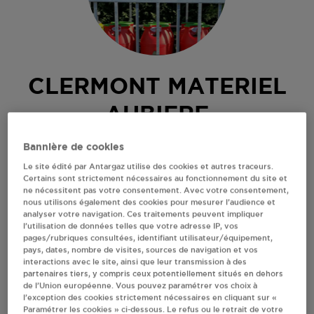
CLERMONT MATERIEL
AUBIERE
Bannière de cookies
34 RUE DES VARENNES
63170
AUBIERE
Le site édité par Antargaz utilise des cookies et autres traceurs.
Certains sont strictement nécessaires au fonctionnement du site et
Revendeur de bouteilles de gaz
ne nécessitent pas votre consentement. Avec votre consentement,
nous utilisons également des cookies pour mesurer l’audience et
analyser votre navigation. Ces traitements peuvent impliquer
S'Y RENDRE
l’utilisation de données telles que votre adresse IP, vos
pages/rubriques consultées, identifiant utilisateur/équipement,
pays, dates, nombre de visites, sources de navigation et vos
AFFICHER LE TÉLÉPHONE
interactions avec le site, ainsi que leur transmission à des
partenaires tiers, y compris ceux potentiellement situés en dehors
de l’Union européenne. Vous pouvez paramétrer vos choix à
RECEVOIR LES COORDONNÉES DU REVENDEUR
l’exception des cookies strictement nécessaires en cliquant sur «
Paramétrer les cookies » ci-dessous. Le refus ou le retrait de votre