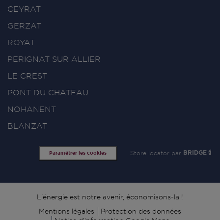
CEYRAT
GERZAT
ROYAT
PERIGNAT SUR ALLIER
LE CREST
PONT DU CHATEAU
NOHANENT
BLANZAT
Store locator par
BRIDGE
Paramétrer les cookies
Signature
L'énergie est notre avenir, économisons-la !
Mentions légales
Protection des données