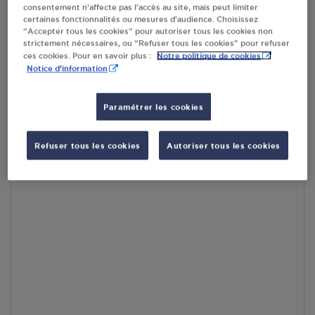
consentement n’affecte pas l’accès au site, mais peut limiter
En cliquant sur « S’y rendre », j’autorise le traitement
certaines fonctionnalités ou mesures d’audience. Choisissez
d’informations (dont mon adresse IP) et leur transfert hors UE
“Accepter tous les cookies” pour autoriser tous les cookies non
par Google Maps afin d’afficher la carte.
En savoir plus
strictement nécessaires, ou “Refuser tous les cookies” pour refuser
Notre politique de cookies
ces cookies. Pour en savoir plus :
Notice d'information
Paramétrer les cookies
Accès
Refuser tous les cookies
Autoriser tous les cookies