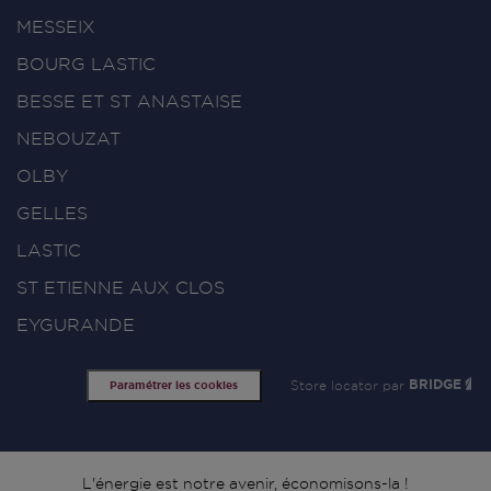
MESSEIX
BOURG LASTIC
BESSE ET ST ANASTAISE
NEBOUZAT
OLBY
GELLES
LASTIC
ST ETIENNE AUX CLOS
EYGURANDE
Store locator par
BRIDGE
Paramétrer les cookies
L'énergie est notre avenir, économisons-la !