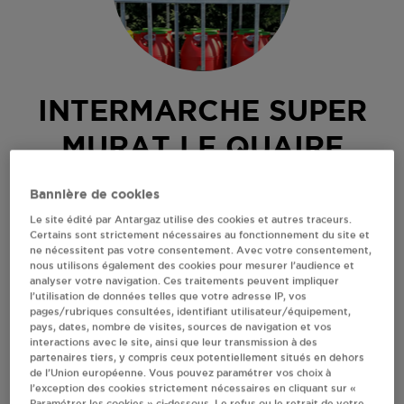
INTERMARCHE SUPER
MURAT LE QUAIRE
AVENUE DU MARECHAL LECLERC
Bannière de cookies
63150
MURAT LE QUAIRE
Le site édité par Antargaz utilise des cookies et autres traceurs.
Certains sont strictement nécessaires au fonctionnement du site et
Revendeur de bouteilles de gaz
ne nécessitent pas votre consentement. Avec votre consentement,
nous utilisons également des cookies pour mesurer l’audience et
S'Y RENDRE
analyser votre navigation. Ces traitements peuvent impliquer
l’utilisation de données telles que votre adresse IP, vos
pages/rubriques consultées, identifiant utilisateur/équipement,
pays, dates, nombre de visites, sources de navigation et vos
AFFICHER LE TÉLÉPHONE
interactions avec le site, ainsi que leur transmission à des
partenaires tiers, y compris ceux potentiellement situés en dehors
de l’Union européenne. Vous pouvez paramétrer vos choix à
RECEVOIR LES COORDONNÉES DU REVENDEUR
l’exception des cookies strictement nécessaires en cliquant sur «
Paramétrer les cookies » ci-dessous. Le refus ou le retrait de votre