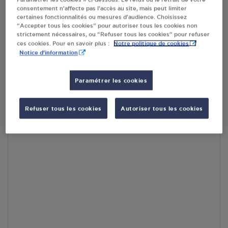
consentement n’affecte pas l’accès au site, mais peut limiter
En cliquant sur « S’y rendre », j’autorise le traitement
certaines fonctionnalités ou mesures d’audience. Choisissez
d’informations (dont mon adresse IP) et leur transfert hors UE
“Accepter tous les cookies” pour autoriser tous les cookies non
par Google Maps afin d’afficher la carte.
En savoir plus
strictement nécessaires, ou “Refuser tous les cookies” pour refuser
Notre politique de cookies
ces cookies. Pour en savoir plus :
Notice d'information
Paramétrer les cookies
Accès
Refuser tous les cookies
Autoriser tous les cookies