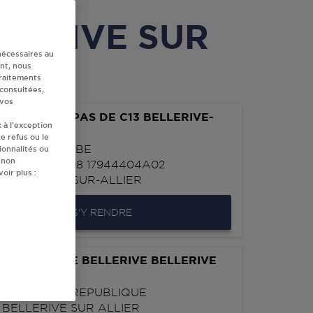
ELLERIVE SUR
nécessaires au
nt, nous
traitements
 consultées,
 vos
E LECLERC PAS DE C13 BELLERIVE-
 à l’exception
LLIER
e refus ou le
HIN ET DANUBE
ionnalités ou
 non
RIVEDIS SA 98 17944404A02
oir plus :
0
BELLERIVE-SUR-ALLIER
S'Y RENDRE
ON TOTAL DE BELLERIVE BELLERIVE
LLIER
ENUE DE LA REPUBLIQUE
0
BELLERIVE SUR ALLIER