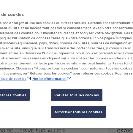
(s) Antargaz à B
 de cookies
té par Antargaz utilise des cookies et autres traceurs. Certains sont strictement 
ALLIER
ment du site et ne nécessitent pas votre consentement. Avec votre consenteme
galement des cookies pour mesurer l’audience et analyser votre navigation. Ces 
liquer l’utilisation de données telles que votre adresse IP, vos pages/rubriques
 utilisateur/équipement, pays, dates, nombre de visites, sources de navigation et
s avec le site, ainsi que leur transmission à des partenaires tiers, y compris ceux
TRIBUTEUR AUTOMATIQUE 24/24
CENTR
ment situés en dehors de l’Union européenne. Vous pouvez paramétrer vos choix
LERC BELLERIVE SUR ALLIER
SUR-A
 strictement nécessaires en cliquant sur « Paramétrer les cookies » ci-dessous. L
 RHIN ET DANUBE
RUE R
votre consentement n’affecte pas l’accès au site, mais peut limiter certaines fonct
udience. Choisissez “Accepter tous les cookies” pour autoriser tous les cookies
00
BELLERIVE SUR ALLIER
BELLE
 nécessaires, ou “Refuser tous les cookies” pour refuser ces cookies. Pour en sav
0370
tique de cookies
Notice d'information
S'Y RENDRE
er les cookies
Refuser tous les cookies
R / L'EPICERIE DES 4 SAISONS
STATI
Autoriser tous les cookies
LERIVE SUR ALLIER
SUR A
RUE ADRIEN CAVY
22 AV
00
BELLERIVE SUR ALLIER
0370