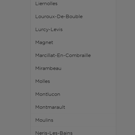
Liernolles
Louroux-De-Bouble
Lurcy-Levis
Magnet
Marcillat-En-Combraille
Mirambeau
Molles
Montlucon
Montmarault
Moulins
Neris-Les-Bains