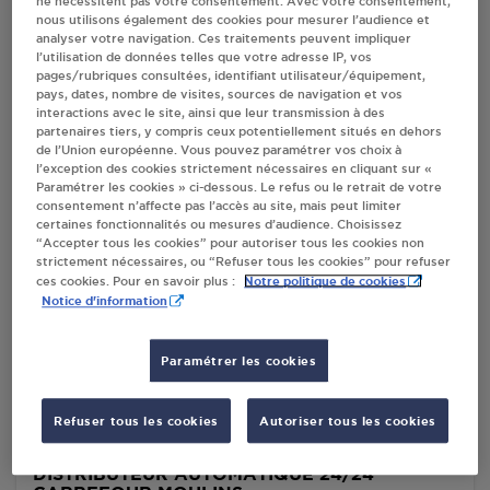
ne nécessitent pas votre consentement. Avec votre consentement,
nous utilisons également des cookies pour mesurer l’audience et
Villes
analyser votre navigation. Ces traitements peuvent impliquer
l’utilisation de données telles que votre adresse IP, vos
pages/rubriques consultées, identifiant utilisateur/équipement,
pays, dates, nombre de visites, sources de navigation et vos
INTERMARCHE SUPER MOULINS
interactions avec le site, ainsi que leur transmission à des
16 ROUTE DE MONTILLY
partenaires tiers, y compris ceux potentiellement situés en dehors
03000
MOULINS
de l’Union européenne. Vous pouvez paramétrer vos choix à
l’exception des cookies strictement nécessaires en cliquant sur «
Paramétrer les cookies » ci-dessous. Le refus ou le retrait de votre
S'Y RENDRE
consentement n’affecte pas l’accès au site, mais peut limiter
certaines fonctionnalités ou mesures d’audience. Choisissez
“Accepter tous les cookies” pour autoriser tous les cookies non
strictement nécessaires, ou “Refuser tous les cookies” pour refuser
CARREFOUR - SAS PEGA MOULINS
Notre politique de cookies
ces cookies. Pour en savoir plus :
Notice d'information
ROUTE DE LYON
RN 7
03000
MOULINS
Paramétrer les cookies
S'Y RENDRE
Refuser tous les cookies
Autoriser tous les cookies
DISTRIBUTEUR AUTOMATIQUE 24/24