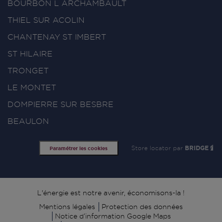
BOURBON L ARCHAMBAULT
THIEL SUR ACOLIN
CHANTENAY ST IMBERT
ST HILAIRE
TRONGET
LE MONTET
DOMPIERRE SUR BESBRE
BEAULON
Store locator par
BRIDGE
Paramétrer les cookies
Signature
L'énergie est notre avenir, économisons-la !
Mentions légales
Protection des données
Notice d’information Google Maps